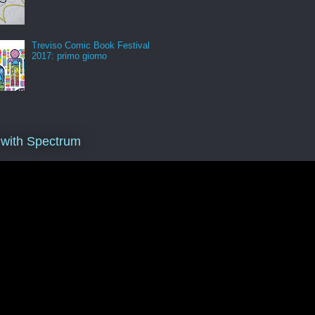
Treviso Comic Book Festival
2017: primo giorno
 with Spectrum