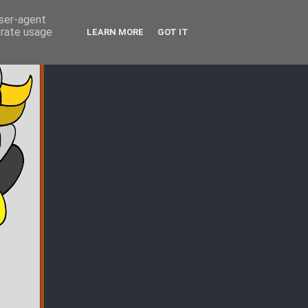
user-agent
erate usage
LEARN MORE
GOT IT