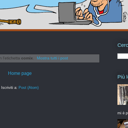
Cerc
 l'etichetta
comix
.
Mostra tutti i post
Home page
Più l
Iscriviti a:
Post (Atom)
mi è p