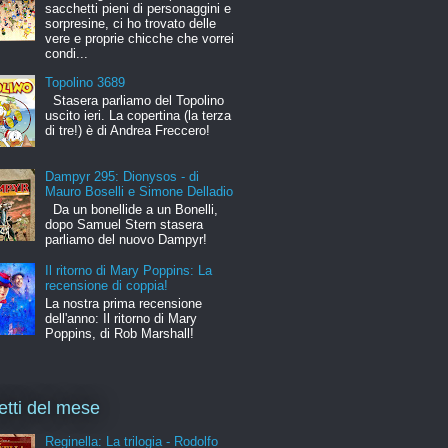
sacchetti pieni di personaggini e
sorpresine, ci ho trovato delle
vere e proprie chicche che vorrei
condi...
Topolino 3689
Stasera parliamo del Topolino
uscito ieri. La copertina (la terza
di tre!) è di Andrea Freccero!
Dampyr 295: Dionysos - di
Mauro Boselli e Simone Delladio
Da un bonellide a un Bonelli,
dopo Samuel Stern stasera
parliamo del nuovo Dampyr!
Il ritorno di Mary Poppins: La
recensione di coppia!
La nostra prima recensione
dell'anno: Il ritorno di Mary
Poppins, di Rob Marshall!
letti del mese
Reginella: La trilogia - Rodolfo