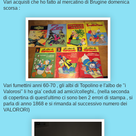
Vari acquisti che ho fatto al mercatino di Brugine domenica
scorsa :
Vari fumettini anni 60-70 , gli albi di Topolino e l'albo de "i
Valorosi" li ho gia' ceduti ad amici/colleghi.. (nella seconda
di copertina di quest'ultimo ci sono ben 2 errori di stampa , si
parla di anno 1868 e si rimanda al successivo numero dei
VALORORI)