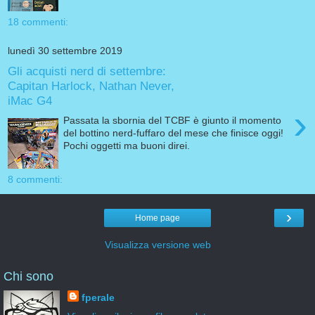
18 commenti:
lunedì 30 settembre 2019
Gli acquisti nerd di settembre:
Capitan Harlock, Nathan Never,
iMac G4
›
Passata la sbornia del TCBF è giunto il momento
del bottino nerd-fuffaro del mese che finisce oggi!
Pochi oggetti ma buoni direi.
8 commenti:
›
Home page
Visualizza versione web
Chi sono
fperale