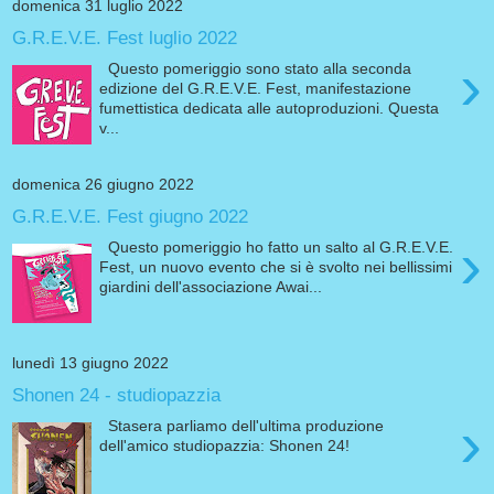
domenica 31 luglio 2022
G.R.E.V.E. Fest luglio 2022
›
Questo pomeriggio sono stato alla seconda
edizione del G.R.E.V.E. Fest, manifestazione
fumettistica dedicata alle autoproduzioni. Questa
v...
domenica 26 giugno 2022
G.R.E.V.E. Fest giugno 2022
›
Questo pomeriggio ho fatto un salto al G.R.E.V.E.
Fest, un nuovo evento che si è svolto nei bellissimi
giardini dell'associazione Awai...
lunedì 13 giugno 2022
Shonen 24 - studiopazzia
›
Stasera parliamo dell'ultima produzione
dell'amico studiopazzia: Shonen 24!