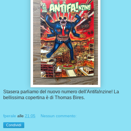
Stasera parliamo del nuovo numero dell'Antifa!nzine! La
bellissima copertina è di Thomas Bires.
fperale
alle
21:05
Nessun commento:
Condividi