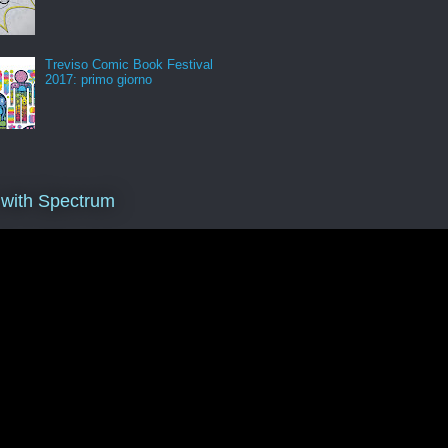
Treviso Comic Book Festival
2017: primo giorno
 with Spectrum