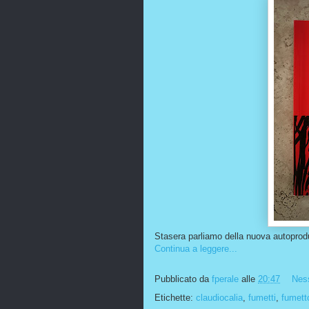
Stasera parliamo della nuova autoproduz
Continua a leggere...
Pubblicato da
fperale
alle
20:47
Nes
Etichette:
claudiocalia
,
fumetti
,
fumett