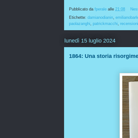
Pubblicato da
fperale
alle
21:08
Nes
Etichette:
damianodianin
,
emilianobarl
paolazanghi
,
patrickmacchi
,
recension
lunedì 15 luglio 2024
1864: Una storia risorgime