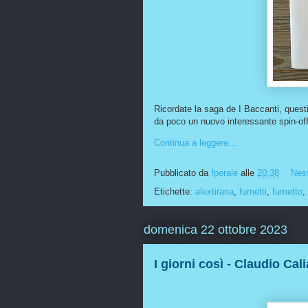
Ricordate la saga de I Baccanti, questi
da poco un nuovo interessante spin-off
Continua a leggere...
Pubblicato da
fperale
alle
20:38
Nes
Etichette:
alextirana
,
fumetti
,
fumetto
,
domenica 22 ottobre 2023
I giorni così - Claudio Cali