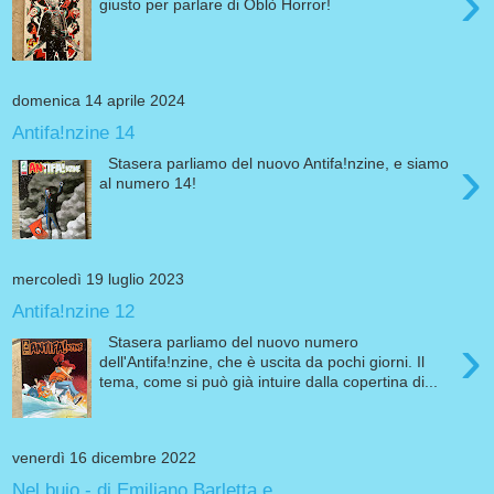
›
giusto per parlare di Oblò Horror!
domenica 14 aprile 2024
Antifa!nzine 14
›
Stasera parliamo del nuovo Antifa!nzine, e siamo
al numero 14!
mercoledì 19 luglio 2023
Antifa!nzine 12
›
Stasera parliamo del nuovo numero
dell'Antifa!nzine, che è uscita da pochi giorni. Il
tema, come si può già intuire dalla copertina di...
venerdì 16 dicembre 2022
Nel buio - di Emiliano Barletta e