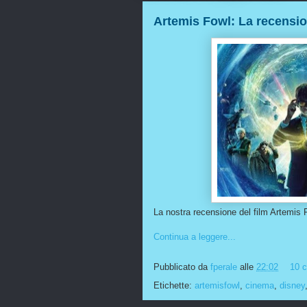
Artemis Fowl: La recensio
La nostra recensione del film Artemis
Continua a leggere...
Pubblicato da
fperale
alle
22:02
10 
Etichette:
artemisfowl
,
cinema
,
disney