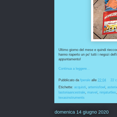
Ultimo giorno del mese e quindi rieccoci 
hanno riaperto un po' tutti i negozi dell
appuntamento!
Continua a leggere...
Pubblicato da
fperale
alle
22:04
22 
Etichette:
acquisti
,
artemisfowl
,
asteri
lastoriaancestrale
,
marvel
,
ninjaturtles
texasinstruments
domenica 14 giugno 2020