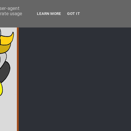
user-agent
erate usage
LEARN MORE
GOT IT