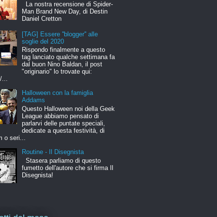
La nostra recensione di Spider-
Man Brand New Day, di Destin
Daniel Cretton
[TAG] Essere ''blogger'' alle
soglie del 2020
Rispondo finalmente a questo
tag lanciato qualche settimana fa
dal buon Nino Baldan, il post
"originario" lo trovate qui:
/...
Halloween con la famiglia
Addams
Questo Halloween noi della Geek
League abbiamo pensato di
parlarvi delle puntate speciali,
dedicate a questa festività, di
m o seri...
Routine - Il Disegnista
Stasera parliamo di questo
fumetto dell'autore che si firma Il
Disegnista!