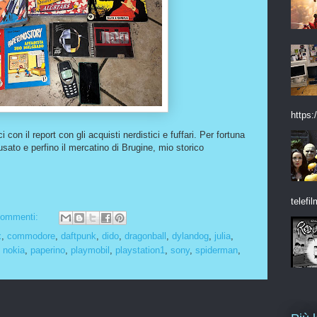
https:/
con il report con gli acquisti nerdistici e fuffari. Per fortuna
'usato e perfino il mercatino di Brugine, mio storico
telefil
commenti:
x
,
commodore
,
daftpunk
,
dido
,
dragonball
,
dylandog
,
julia
,
,
nokia
,
paperino
,
playmobil
,
playstation1
,
sony
,
spiderman
,