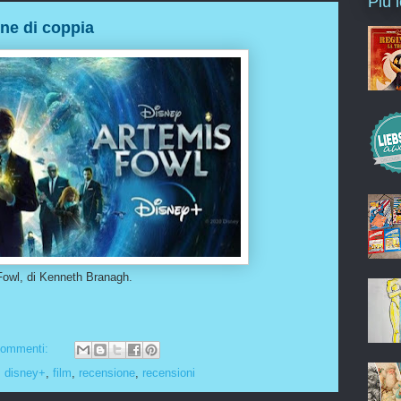
Più 
ne di coppia
 Fowl, di Kenneth Branagh.
commenti:
,
disney+
,
film
,
recensione
,
recensioni