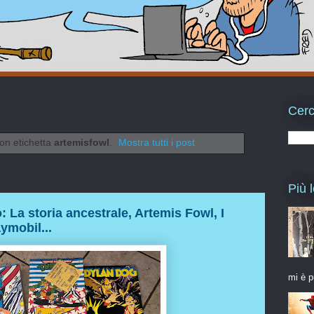
Cerc
con etichetta
artemisfowl
.
Mostra tutti i post
Più l
: La storia ancestrale, Artemis Fowl, I
ymobil...
mi è p