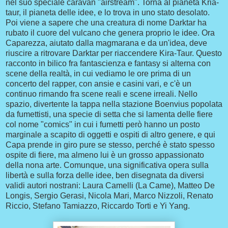
nel suo speciale caravan "airstream". Torna al pianeta Kria-
taur, il pianeta delle idee, e lo trova in uno stato desolato.
Poi viene a sapere che una creatura di nome Darktar ha
rubato il cuore del vulcano che genera proprio le idee. Ora
Caparezza, aiutato dalla magmarana e da un'idea, deve
riuscire a ritrovare Darktar per riaccendere Kira-Taur. Questo
racconto in bilico fra fantascienza e fantasy si alterna con
scene della realtà, in cui vediamo le ore prima di un
concerto del rapper, con ansie e casini vari, e c'è un
continuo rimando fra scene reali e scene irreali. Nello
spazio, divertente la tappa nella stazione Boenvius popolata
da fumettisti, una specie di setta che si lamenta delle fiere
col nome "comics" in cui i fumetti però hanno un posto
marginale a scapito di oggetti e ospiti di altro genere, e qui
Capa prende in giro pure se stesso, perché è stato spesso
ospite di fiere, ma almeno lui è un grosso appassionato
della nona arte. Comunque, una significativa opera sulla
libertà e sulla forza delle idee, ben disegnata da diversi
validi autori nostrani: Laura Camelli (La Came), Matteo De
Longis, Sergio Gerasi, Nicola Mari, Marco Nizzoli, Renato
Riccio, Stefano Tamiazzo, Riccardo Torti e Yi Yang.