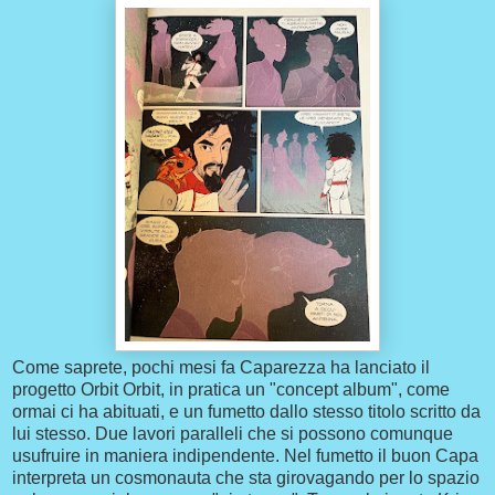
Come saprete, pochi mesi fa Caparezza ha lanciato il
progetto Orbit Orbit, in pratica un "concept album", come
ormai ci ha abituati, e un fumetto dallo stesso titolo scritto da
lui stesso. Due lavori paralleli che si possono comunque
usufruire in maniera indipendente. Nel fumetto il buon Capa
interpreta un cosmonauta che sta girovagando per lo spazio