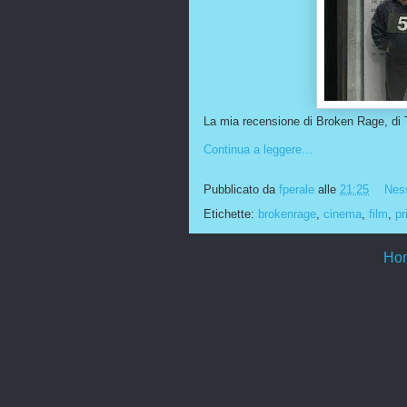
La mia recensione di Broken Rage, di 
Continua a leggere...
Pubblicato da
fperale
alle
21:25
Nes
Etichette:
brokenrage
,
cinema
,
film
,
pr
Ho