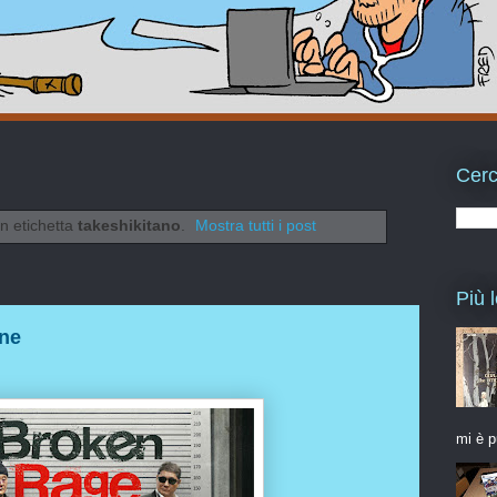
Cerc
n etichetta
takeshikitano
.
Mostra tutti i post
Più l
one
mi è p