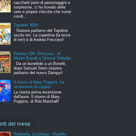
sacchetti pieni di personaggini e
sorpresine, ci ho trovato delle
vere e proprie chicche che vorrei
condi...
Topolino 3689
Stasera parliamo del Topolino
uscito ieri. La copertina (la terza
di tre!) è di Andrea Freccero!
Dampyr 295: Dionysos - di
Mauro Boselli e Simone Delladio
Da un bonellide a un Bonelli,
dopo Samuel Stern stasera
parliamo del nuovo Dampyr!
Il ritorno di Mary Poppins: La
recensione di coppia!
La nostra prima recensione
dell'anno: Il ritorno di Mary
Poppins, di Rob Marshall!
letti del mese
Reginella: La trilogia - Rodolfo