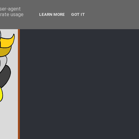
user-agent
erate usage
LEARN MORE
GOT IT