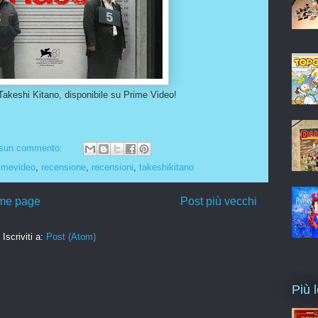
Takeshi Kitano, disponibile su Prime Video!
sun commento:
imevideo
,
recensione
,
recensioni
,
takeshikitano
me page
Post più vecchi
Iscriviti a:
Post (Atom)
Più 