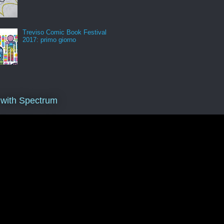
Treviso Comic Book Festival
2017: primo giorno
 with Spectrum