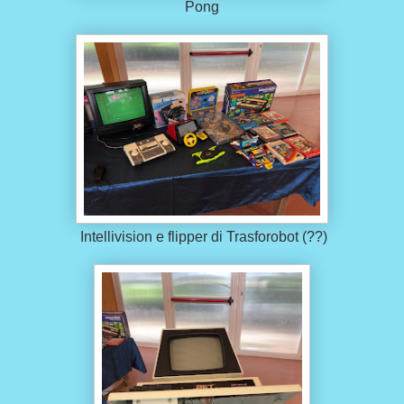
Pong
Intellivision e flipper di Trasforobot (??)