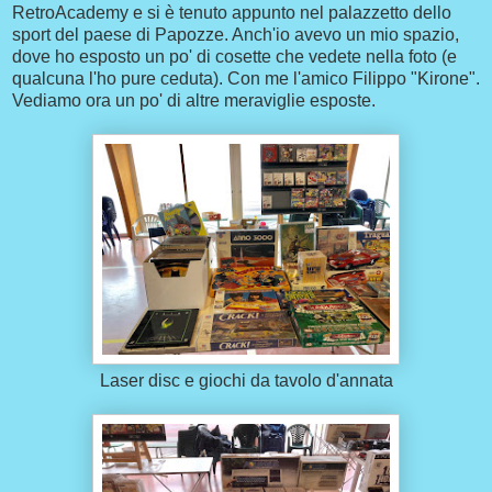
RetroAcademy e si è tenuto appunto nel palazzetto dello
sport del paese di Papozze. Anch'io avevo un mio spazio,
dove ho esposto un po' di cosette che vedete nella foto (e
qualcuna l'ho pure ceduta). Con me l'amico Filippo "Kirone".
Vediamo ora un po' di altre meraviglie esposte.
Laser disc e giochi da tavolo d'annata