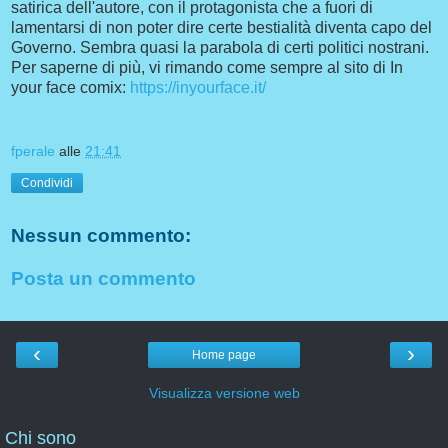
satirica dell'autore, con il protagonista che a fuori di
lamentarsi di non poter dire certe bestialità diventa capo del
Governo. Sembra quasi la parabola di certi politici nostrani.
Per saperne di più, vi rimando come sempre al sito di In
your face comix:
https://inyourface.it/
fperale
alle
21:41
Condividi
Nessun commento:
Posta un commento
‹
›
Home page
Visualizza versione web
Chi sono