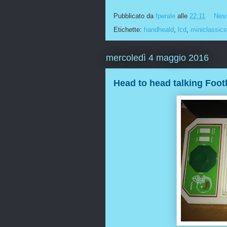
Pubblicato da
fperale
alle
22:11
Nes
Etichette:
handheald
,
lcd
,
miniclassics
mercoledì 4 maggio 2016
Head to head talking Foot