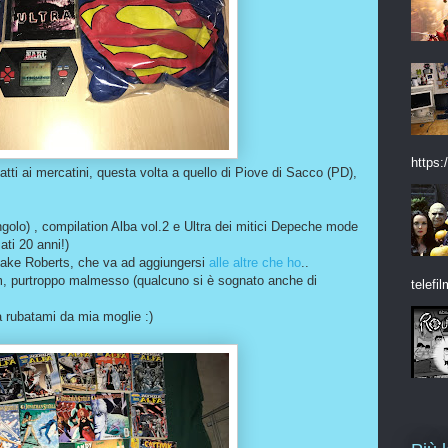
https:/
atti ai mercatini, questa volta a quello di Piove di Sacco (PD),
ngolo) , compilation Alba vol.2 e Ultra dei mitici Depeche mode
ati 20 anni!)
Snake Roberts, che va ad aggiungersi
alle altre che ho
..
m, purtroppo malmesso (qualcuno si è sognato anche di
telefil
à rubatami da mia moglie :)