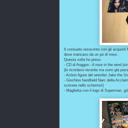
Il consueto resoconto con gli acquisti f
dove mancavo da un pò di mesi..
Questa volta ho preso:
- CD di Anggun - A rose in the wind (si
(lo ricordavo recente ma sono già pass
- Action figure del wrestler Jake the 
- Giochino handheld Narc della Acclai
scrivere nello schermo!)
- Maglietta con il logo di Superman, gi