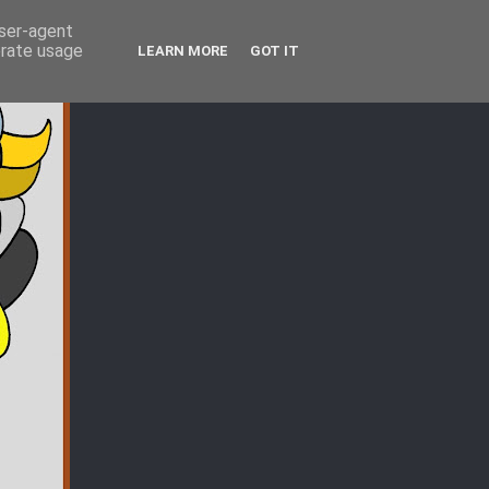
user-agent
erate usage
LEARN MORE
GOT IT