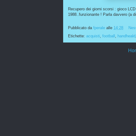
Recupero dei giorni scorsi : gioco LCD 
1988..funzionante ! Parla davvero (a d
Pubblicato da
fperale
alle
14:28
Nes
Etichette:
acquisti
,
football
,
handheald
Ho