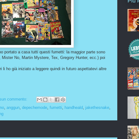
Più 
 ho portato a casa tutti questi fumetti: la maggior parte sono
, Mister No, Martin Mystere, Tex, Gregory Hunter, ecc.) poi
ri li ho già iniziato a leggere quindi in futuro aspettatevi altre
sun commento:
ino
,
anggun
,
depechemode
,
fumetti
,
handheald
,
jakethesnake
,
ng