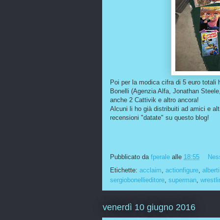
Poi per la modica cifra di 5 euro totali
Bonelli (Agenzia Alfa, Jonathan Steele
anche 2 Cattivik e altro ancora!
Alcuni li ho già distribuiti ad amici e alt
recensioni "datate" su questo blog!
Pubblicato da
fperale
alle
18:55
Nes
Etichette:
acclaim
,
actionfigure
,
albert
sergiobonellieditore
,
superman
,
wrestli
venerdì 10 giugno 2016