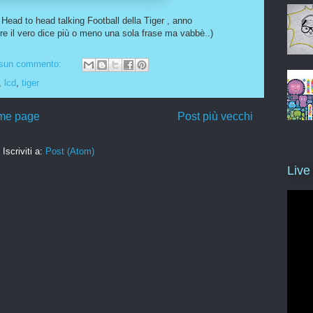
Head to head talking Football della Tiger , anno
ire il vero dice più o meno una sola frase ma vabbè..)
sun commento:
,
lcd
,
tiger
me page
Post più vecchi
Iscriviti a:
Post (Atom)
Live