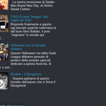
La nostra recensione di Spider-
Man Brand New Day, di Destin
Daniel Cretton
[TAG] Essere ''blogger'' alle
soglie del 2020
Rispondo finalmente a questo
tag lanciato qualche settimana fa
dal buon Nino Baldan, il post
"originario" lo trovate qui:
/...
Halloween con la famiglia
Addams
Questo Halloween noi della Geek
League abbiamo pensato di
parlarvi delle puntate speciali,
dedicate a questa festività, di
m o seri...
Routine - Il Disegnista
Stasera parliamo di questo
fumetto dell'autore che si firma Il
Disegnista!