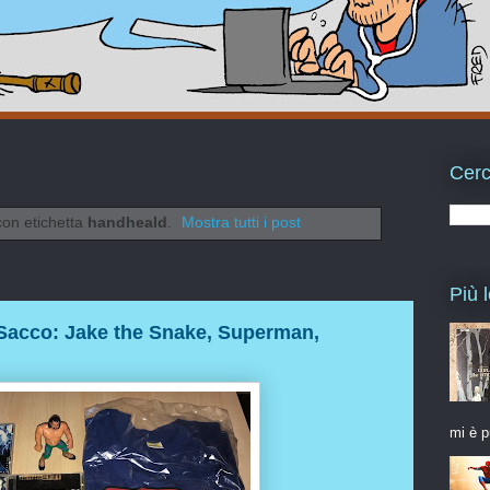
Cerc
con etichetta
handheald
.
Mostra tutti i post
Più l
 Sacco: Jake the Snake, Superman,
mi è p