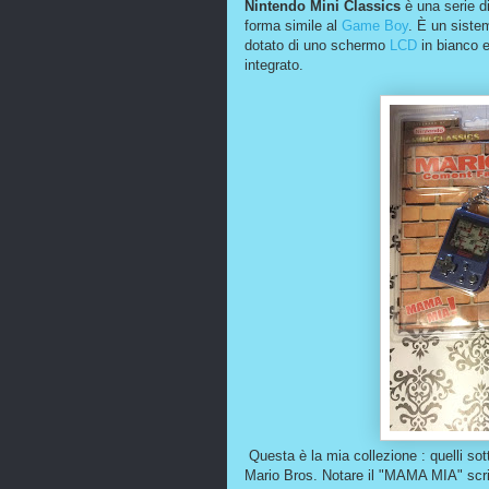
Nintendo Mini Classics
è una serie d
forma simile al
Game Boy
. È un siste
dotato di uno schermo
LCD
in bianco e
integrato.
Questa è la mia collezione : quelli so
Mario Bros. Notare il "MAMA MIA" scri