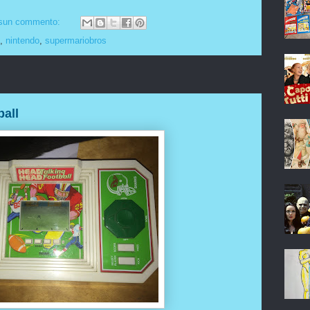
sun commento:
,
nintendo
,
supermariobros
ball