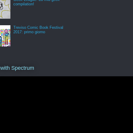
compilation!
Treviso Comic Book Festival
2017: primo giorno
 with Spectrum