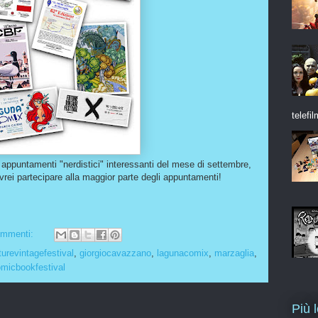
telefil
 appuntamenti "nerdistici" interessanti del mese di settembre,
ovrei partecipare alla maggior parte degli appuntamenti!
ommenti:
turevintagefestival
,
giorgiocavazzano
,
lagunacomix
,
marzaglia
,
omicbookfestival
Più 