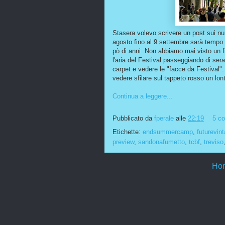
Stasera volevo scrivere un post sui n
agosto fino al 9 settembre sarà temp
pò di anni. Non abbiamo mai visto un fi
l'aria del Festival passeggiando di sera
carpet e vedere le "facce da Festival".
vedere sfilare sul tappeto rosso un lo
Continua a leggere...
Pubblicato da
fperale
alle
22:19
5 c
Etichette:
endsummercamp
,
futurevint
preview
,
sandonafumetto
,
tcbf
,
treviso
Ho