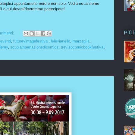
 molteplici appuntamenti nerd e non solo. Vediamo assieme
lli a cui dovrei/dovremmo partecipare!
Più l
ommenti:
,
eventi
,
futurevintagefestival
,
lelevianello
,
marzaglia
,
demy
,
scuolainternazionedicomics
,
trevisocomicbookfestival
,