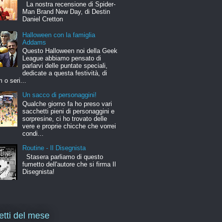
La nostra recensione di Spider-
Man Brand New Day, di Destin
Daniel Cretton
Halloween con la famiglia
Addams
Questo Halloween noi della Geek
League abbiamo pensato di
parlarvi delle puntate speciali,
dedicate a questa festività, di
m o seri...
Un sacco di personaggini!
Qualche giorno fa ho preso vari
sacchetti pieni di personaggini e
sorpresine, ci ho trovato delle
vere e proprie chicche che vorrei
condi...
Routine - Il Disegnista
Stasera parliamo di questo
fumetto dell'autore che si firma Il
Disegnista!
letti del mese