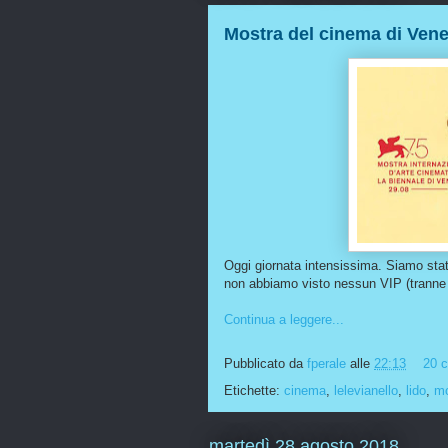
Mostra del cinema di Vene
Oggi giornata intensissima. Siamo stat
non abbiamo visto nessun VIP (tranne 
Continua a leggere...
Pubblicato da
fperale
alle
22:13
20 
Etichette:
cinema
,
lelevianello
,
lido
,
mo
martedì 28 agosto 2018