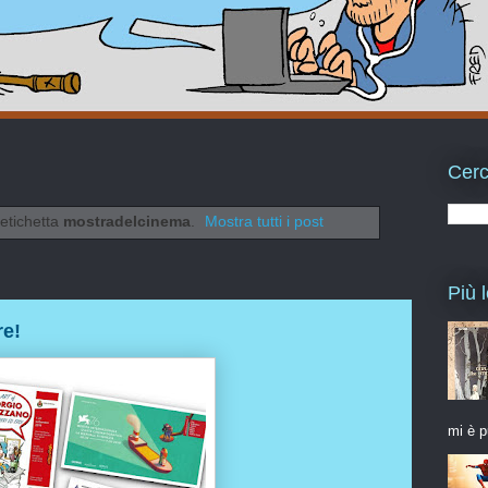
Cerc
 etichetta
mostradelcinema
.
Mostra tutti i post
Più l
re!
mi è p