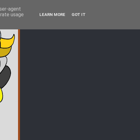
user-agent
erate usage
LEARN MORE
GOT IT