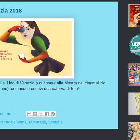
zia 2018
i al Lido di Venezia a curiosare alla Mostra del cinema! No,
uno), comunque eccovi una caterva di foto!
commenti:
stradelcinema
,
reportage
,
venezia