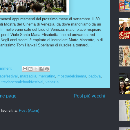
umerosi appuntamenti del prossimo mese di settembre. Il 30
o di Mostra del Cinema di Venezia, da dove manchiamo da un
lm nelle varie sale del Lido di Venezia, ma ci piace respirare
 per il Viale Santa Maria Elisabetta fino ad arrivare al red
 Negli anni scorsi è capitato di incrociare Marta Marzotto, o di
ntanissimo Tom Hanks! Speriamo di riuscire a tornarci...
ommenti:
agefestival
,
marzaglia
,
mercatino
,
mostradelcinema
,
padova
,
,
trevisocomicbookfestival
,
venezia
me page
Post più vecchi
Iscriviti a:
Post (Atom)