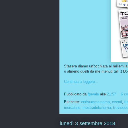
Stasera diamo un'occhiata ai millemila
o almeno quelli da me ritenuti tali :) D
Continua a leggere...
Pubblicato da
fperale
alle
21:57
6 c
Etichette:
endsummercamp
,
eventi
,
fu
mercatino
,
mostradelcinema
,
trevisoc
lunedì 3 settembre 2018