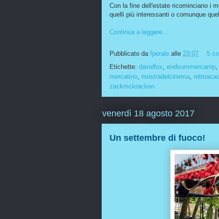
Con la fine dell'estate ricominciano i
quelli più interessanti o comunque que
Continua a leggere...
Pubblicato da
fperale
alle
23:07
5 c
Etichette:
davidfox
,
endsummercamp
mercatino
,
mostradelcinema
,
retroaca
zackmckracken
venerdì 18 agosto 2017
Un settembre di fuoco!