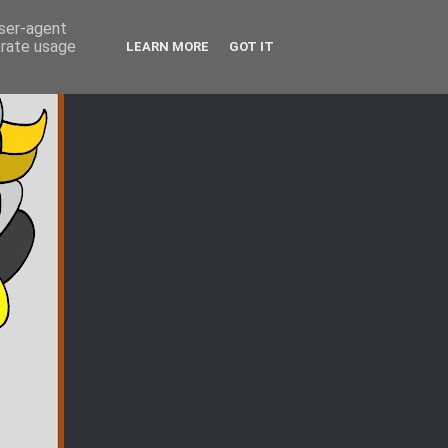
user-agent
erate usage
LEARN MORE
GOT IT