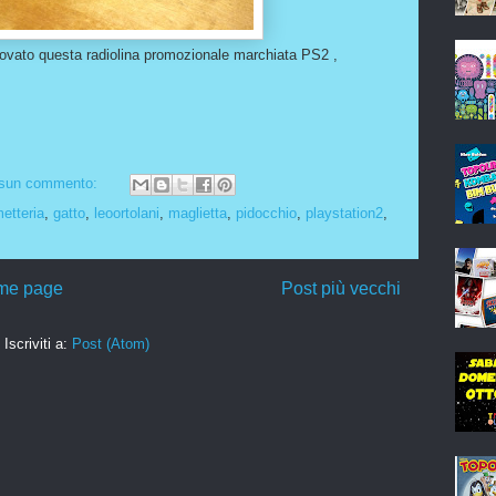
rovato questa radiolina promozionale marchiata PS2 ,
sun commento:
etteria
,
gatto
,
leoortolani
,
maglietta
,
pidocchio
,
playstation2
,
me page
Post più vecchi
Iscriviti a:
Post (Atom)