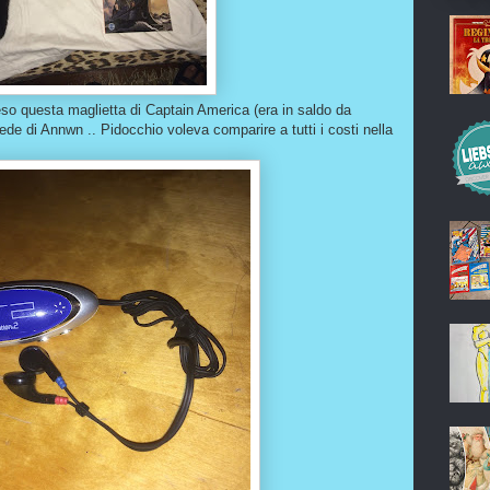
eso questa maglietta di Captain America (era in saldo da
ede di Annwn .. Pidocchio voleva comparire a tutti i costi nella