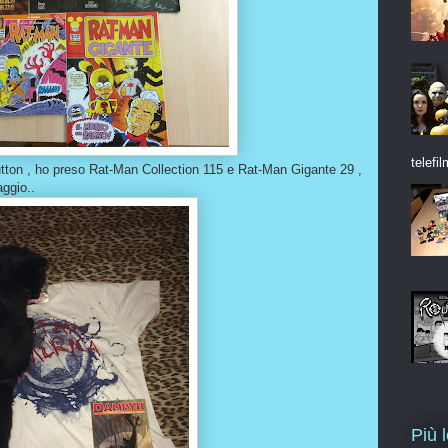
telefil
utton , ho preso Rat-Man Collection 115 e Rat-Man Gigante 29 ,
aggio..
Più 