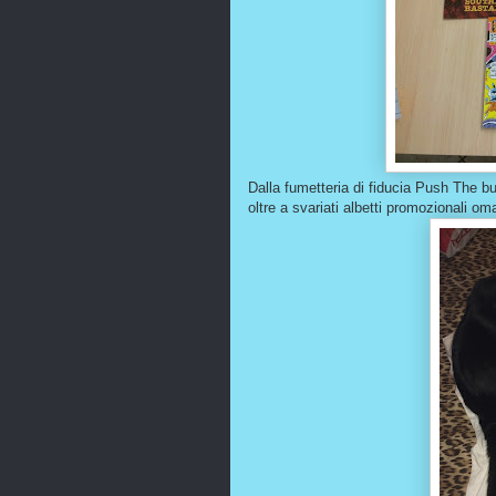
Dalla fumetteria di fiducia Push The b
oltre a svariati albetti promozionali om