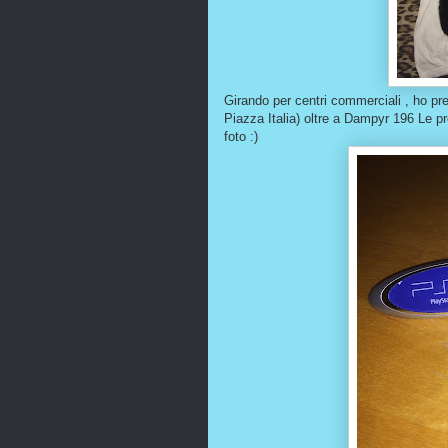
Girando per centri commerciali , ho pr
Piazza Italia) oltre a Dampyr 196 Le pr
foto :)