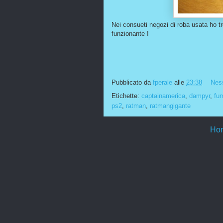
Nei consueti negozi di roba usata ho t
funzionante !
Pubblicato da
fperale
alle
23:38
Nes
Etichette:
captainamerica
,
dampyr
,
fum
ps2
,
ratman
,
ratmangigante
Ho