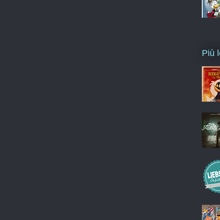
Più l