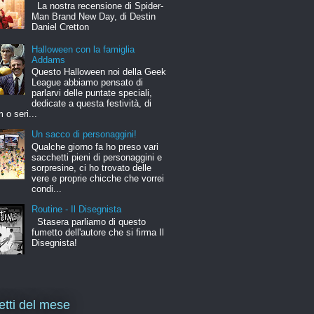
La nostra recensione di Spider-
Man Brand New Day, di Destin
Daniel Cretton
Halloween con la famiglia
Addams
Questo Halloween noi della Geek
League abbiamo pensato di
parlarvi delle puntate speciali,
dedicate a questa festività, di
m o seri...
Un sacco di personaggini!
Qualche giorno fa ho preso vari
sacchetti pieni di personaggini e
sorpresine, ci ho trovato delle
vere e proprie chicche che vorrei
condi...
Routine - Il Disegnista
Stasera parliamo di questo
fumetto dell'autore che si firma Il
Disegnista!
letti del mese