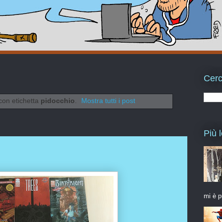
Cerc
con etichetta
pidocchio
.
Mostra tutti i post
Più l
mi è p