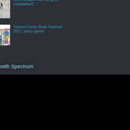
compilation!
Treviso Comic Book Festival
2017: primo giorno
 with Spectrum