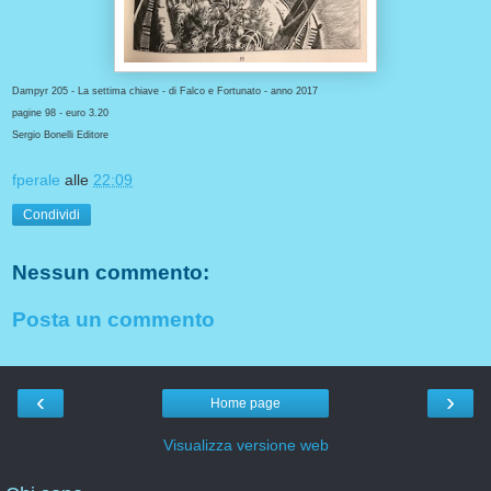
Dampyr 205 - La settima chiave - di Falco e Fortunato - anno 2017
pagine 98 - euro 3.20
Sergio Bonelli Editore
fperale
alle
22:09
Condividi
Nessun commento:
Posta un commento
‹
›
Home page
Visualizza versione web