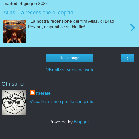
martedì 4 giugno 2024
Atlas: La recensione di coppia
›
La nostra recensione del film Atlas, di Brad
Peyton, disponibile su Netflix!
›
Home page
Visualizza versione web
Chi sono
fperale
Visualizza il mio profilo completo
Powered by
Blogger
.