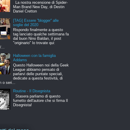
La nostra recensione di Spider-
Man Brand New Day, di Destin
Daniel Cretton
[TAG] Essere ''blogger'' alle
soglie del 2020
Rispondo finalmente a questo
tag lanciato qualche settimana fa
dal buon Nino Baldan, il post
"originario" lo trovate qui:
/...
Halloween con la famiglia
Addams
Questo Halloween noi della Geek
League abbiamo pensato di
parlarvi delle puntate speciali,
dedicate a questa festività, di
m o seri...
Routine - Il Disegnista
Stasera parliamo di questo
fumetto dell'autore che si firma Il
Disegnista!