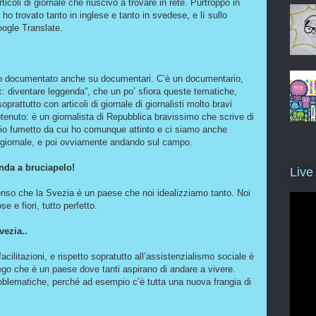
coli di giornale che riuscivo a trovare in rete. Purtroppo in
ho trovato tanto in inglese e tanto in svedese, e lì sullo
ogle Translate.
no documentato anche su documentari. C’è un documentario,
c: diventare leggenda”, che un po’ sfiora queste tematiche,
attutto con articoli di giornale di giornalisti molto bravi
tenuto: è un giornalista di Repubblica bravissimo che scrive di
 mio fumetto da cui ho comunque attinto e ci siamo anche
 di giornale, e poi ovviamente andando sul campo.
nda a bruciapelo!
Live
senso che la Svezia è un paese che noi idealizziamo tanto. Noi
e e fiori, tutto perfetto.
vezia..
cilitazioni, e rispetto sopratutto all’assistenzialismo sociale è
 nego che è un paese dove tanti aspirano di andare a vivere.
roblematiche, perché ad esempio c’è tutta una nuova frangia di