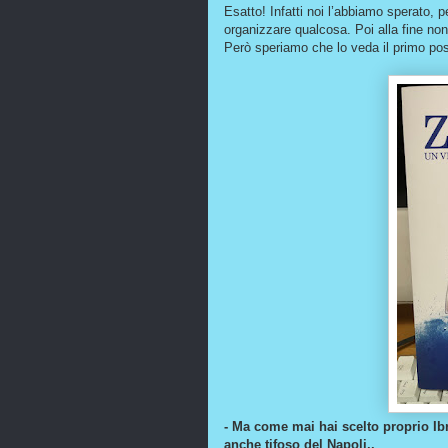
Esatto! Infatti noi l’abbiamo sperato, p
organizzare qualcosa. Poi alla fine no
Però speriamo che lo veda il primo pos
- Ma come mai hai scelto proprio I
anche tifoso del Napoli..