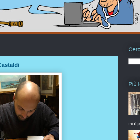
Cerc
Castaldi
Più l
mi è p