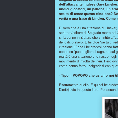
dell’attaccante inglese Gary Lineker
undici giocatori, un pallone, un arb
scelto di usare questa citazione? Ne
verità è una frase di Lineker. Come 
E’ vero che è una citazione di Lineker, 
scrittore/editore di Belgrado morto nel 2
si fa cenno in Zlatan, che si intitola “
del calcio slavo. E lui dice “se tu chie
citazione lì” che i belgradesi hanno fat
copertina “puoi togliere il ragazzo dal 
realtà è una citazione che nasce negli a
movimento di rivolta dei neri. Però ov
come hanno fatto i belgradesi con quest
- Tipo il POPOPO che usiamo noi tifos
Esattamente quello. E quindi belgrades
Dimitrijevic in questo libro. Poi secon