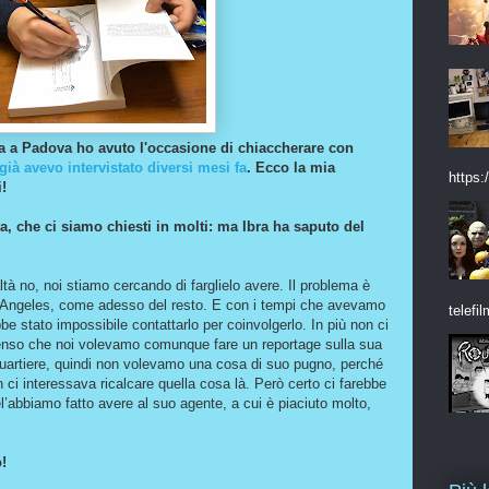
ta a Padova ho avuto l'occasione di chiaccherare con
già avevo intervistato diversi mesi fa
. Ecco la mia
https:/
!
, che ci siamo chiesti in molti: ma Ibra ha saputo del
ealtà no, noi stiamo cercando di farglielo avere. Il problema è
os Angeles, come adesso del resto. E con i tempi che avevamo
telefil
be stato impossibile contattarlo per coinvolgerlo. In più non ci
enso che noi volevamo comunque fare un reportage sulla sua
quartiere, quindi non volevamo una cosa di suo pugno, perché
on ci interessava ricalcare quella cosa là. Però certo ci farebbe
el’abbiamo fatto avere al suo agente, a cui è piaciuto molto,
!