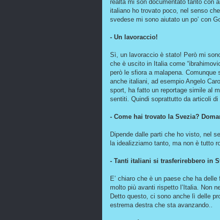
realtà mi son documentato tanto con arti
italiano ho trovato poco, nel senso che 
svedese mi sono aiutato un po’ con Go
- Un lavoraccio!
Sì, un lavoraccio è stato! Però mi so
che è uscito in Italia come “ibrahimovi
però le sfiora a malapena. Comunque sopr
anche italiani, ad esempio Angelo Caro
sport, ha fatto un reportage simile al
sentiti. Quindi soprattutto da articoli
- Come hai trovato la Svezia? Doma
Dipende dalle parti che ho visto, nel 
la idealizziamo tanto, ma non è tutto ros
- Tanti italiani si trasferirebbero in S
E’ chiaro che è un paese che ha delle fa
molto più avanti rispetto l’Italia. Non
Detto questo, ci sono anche lì delle p
estrema destra che sta avanzando..