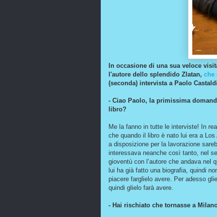
In occasione di una sua veloce visi
l'autore dello splendido Zlatan,
che 
(seconda) intervista a Paolo Castaldi
- Ciao Paolo, la primissima domanda
libro?
Me la fanno in tutte le interviste! In r
che quando il libro è nato lui era a L
a disposizione per la lavorazione sareb
interessava neanche così tanto, nel s
gioventù con l’autore che andava nel 
lui ha già fatto una biografia, quindi n
piacere farglielo avere. Per adesso gli
quindi glielo farà avere.
- Hai rischiato che tornasse a Milano