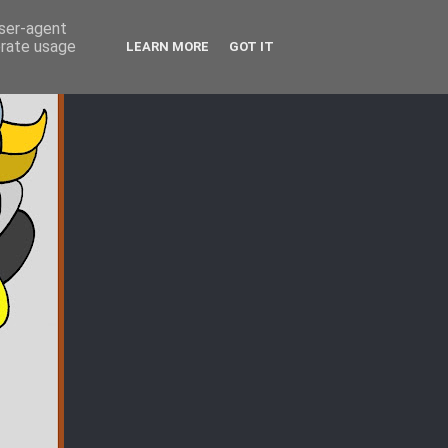
user-agent
erate usage
LEARN MORE
GOT IT