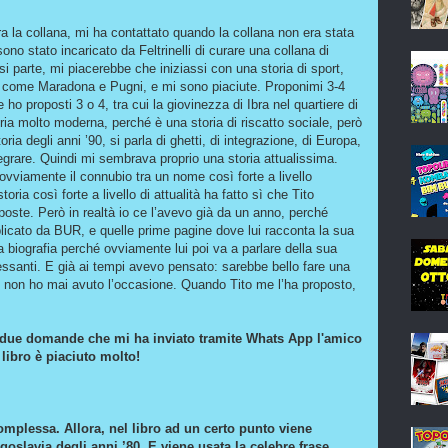
ura la collana, mi ha contattato quando la collana non era stata
o stato incaricato da Feltrinelli di curare una collana di
i parte, mi piacerebbe che iniziassi con una storia di sport,
 come Maradona e Pugni, e mi sono piaciute. Proponimi 3-4
ho proposti 3 o 4, tra cui la giovinezza di Ibra nel quartiere di
a molto moderna, perché è una storia di riscatto sociale, però
ia degli anni ’90, si parla di ghetti, di integrazione, di Europa,
grare. Quindi mi sembrava proprio una storia attualissima.
ovviamente il connubio tra un nome così forte a livello
ia così forte a livello di attualità ha fatto sì che Tito
oposte. Però in realtà io ce l’avevo già da un anno, perché
ubblicato da BUR, e quelle prime pagine dove lui racconta la sua
a biografia perché ovviamente lui poi va a parlare della sua
essanti. E già ai tempi avevo pensato: sarebbe bello fare una
i non ho mai avuto l’occasione. Quando Tito me l’ha proposto,
a due domande che mi ha inviato tramite Whats App l'amico
l libro è piaciuto molto!
omplessa. Allora, nel libro ad un certo punto viene
ugoslavia degli anni ’80. E viene usata la celebre frase