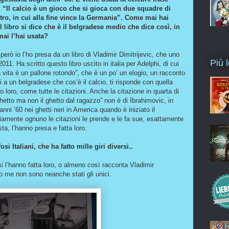
: “Il calcio è un gioco che si gioca con due squadre di
itro, in cui alla fine vince la Germania”. Come mai hai
l libro si dice che è il belgradese medio che dice così, in
mai l’hai usata?
però io l’ho presa da un libro di Vladimir Dimitrijevic, che uno
Più l
011. Ha scritto questo libro uscito in italia per Adelphi, di cui
La vita è un pallone rotondo”, che è un po’ un elogio, un racconto
di a un belgradese che cos’è il calcio, ti risponde con quella
to loro, come tutte le citazioni. Anche la citazione in quarta di
ghetto ma non il ghetto dal ragazzo” non è di Ibrahimovic, in
nni ’60 nei ghetti neri in America quando è iniziato il
viamente ognuno le citazioni le prende e le fa sue, esattamente
a, l’hanno presa e fatta loro.
i Italiani, che ha fatto mille giri diversi..
i l’hanno fatta loro, o almeno così racconta Vladimir
do me non sono neanche stati gli unici.