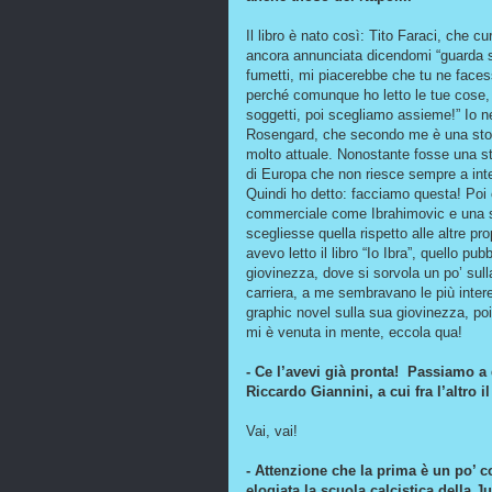
Il libro è nato così: Tito Faraci, che c
ancora annunciata dicendomi “guarda son
fumetti, mi piacerebbe che tu ne facess
perché comunque ho letto le tue cose,
soggetti, poi scegliamo assieme!” Io ne 
Rosengard, che secondo me è una stori
molto attuale. Nonostante fosse una stor
di Europa che non riesce sempre a inte
Quindi ho detto: facciamo questa! Poi 
commerciale come Ibrahimovic e una stor
scegliesse quella rispetto alle altre pr
avevo letto il libro “Io Ibra”, quello p
giovinezza, dove si sorvola un po’ sull
carriera, a me sembravano le più inter
graphic novel sulla sua giovinezza, po
mi è venuta in mente, eccola qua!
- Ce l’avevi già pronta! Passiamo 
Riccardo Giannini, a cui fra l’altro i
Vai, vai!
- Attenzione che la prima è un po’ c
elogiata la scuola calcistica della J