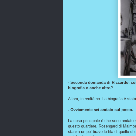
- Seconda domanda di Riccardo: come
biografia o anche altro?
Allora, in realtà no. La biografia è stat
- Ovviamente sei andato sul posto.
La cosa principale è che sono andato su
questo quartiere, Rosengard di Malmoe, 
stanza un po’ tiravo le fila di quello c