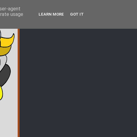
user-agent
erate usage
LEARN MORE
GOT IT