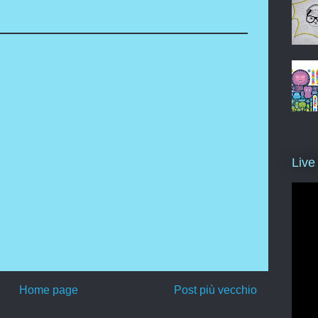
Live
Home page
Post più vecchio