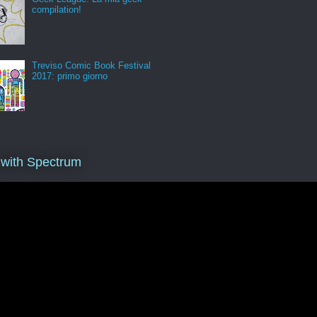
compilation!
Treviso Comic Book Festival
2017: primo giorno
 with Spectrum