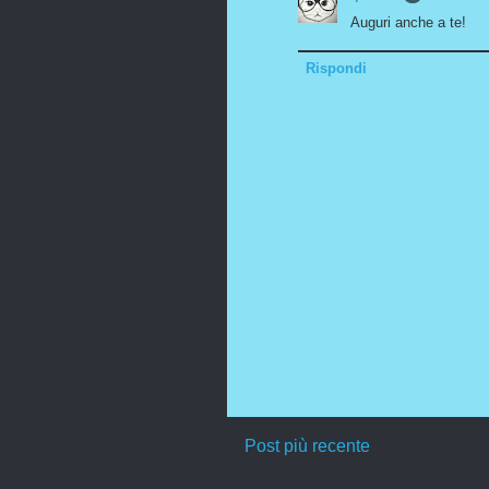
Auguri anche a te!
Rispondi
Post più recente