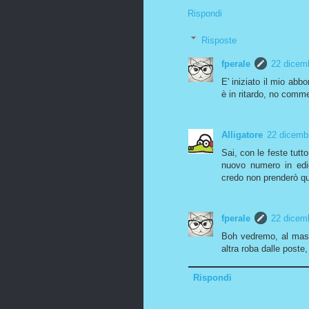
Rispondi
Risposte
fperale
22 dicemb
E' iniziato il mio ab
è in ritardo, no comm
Alligatore
22 dicembr
Sai, con le feste tutto
nuovo numero in edico
credo non prenderò qu
fperale
22 dicemb
Boh vedremo, al massi
altra roba dalle poste,
Rispondi