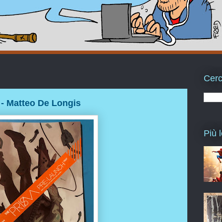
Cerc
 - Matteo De Longis
Più l