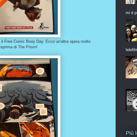
mi è p
con il Free Comic Booy Day. Ecco un'altra opera molto
nteprima di The Prism!
telefil
Più 