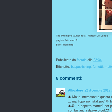
The Prism pre-launch test - Matteo De Longis
pagine 24 - euro 0
Bao Publishing
Pubblicato da
fperale
alle
22:34
Etichette:
baopublishing
,
fumetti
,
matt
8 commenti:
Alligatore
22 dicembre 2019 a
🎄 Molto interessante questa 
... ma Topolino natalizio? 🎅 Io
🎄🎁 , e aspetto martedì per pr
con brillantini davvero cult😎