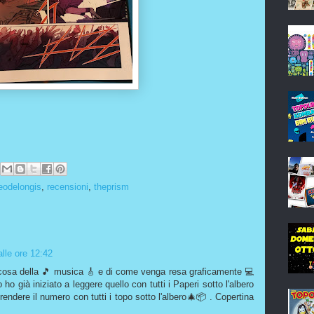
eodelongis
,
recensioni
,
theprism
lle ore 12:42
cosa della 🎵 musica 🎸 e di come venga resa graficamente 💻
 ho già iniziato a leggere quello con tutti i Paperi sotto l'albero
endere il numero con tutti i topo sotto l'albero🎄📦 . Copertina