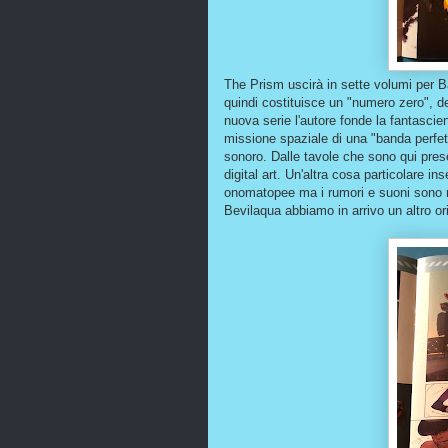
The Prism uscirà in sette volumi per B
quindi costituisce un "numero zero", d
nuova serie l'autore fonde la fantascie
missione spaziale di una "banda perfet
sonoro. Dalle tavole che sono qui pres
digital art. Un'altra cosa particolare in
onomatopee ma i rumori e suoni sono r
Bevilaqua abbiamo in arrivo un altro or