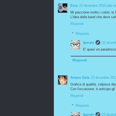
Ema
22 dicembre 2019 alle o
Mi piacciono molto i colori, 
L'idea della band che deve sal
Rispondi
Risposte
fperale
22 dicemb
E' quasi un paradosso
Rispondi
Ariano Geta
23 dicembre 2019
Grafica di qualità, colpisce da
Con l'occasione, ti anticipo gli
Rispondi
Risposte
fperale
23 dicemb