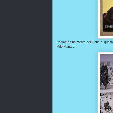
Parliamo finalmente del Linus di ques
Milo Manara!