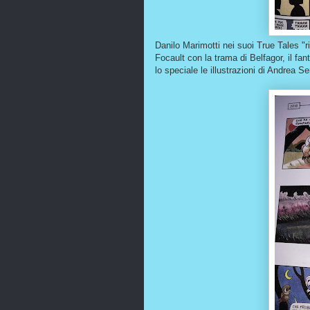
Danilo Marimotti nei suoi True Tales "r
Focault con la trama di Belfagor, il f
lo speciale le illustrazioni di Andrea 