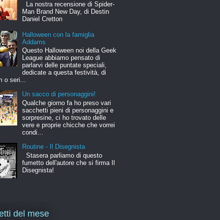
La nostra recensione di Spider-
Man Brand New Day, di Destin
Daniel Cretton
Halloween con la famiglia
Addams
Questo Halloween noi della Geek
League abbiamo pensato di
parlarvi delle puntate speciali,
dedicate a questa festività, di
m o seri...
Un sacco di personaggini!
Qualche giorno fa ho preso vari
sacchetti pieni di personaggini e
sorpresine, ci ho trovato delle
vere e proprie chicche che vorrei
condi...
Routine - Il Disegnista
Stasera parliamo di questo
fumetto dell'autore che si firma Il
Disegnista!
letti del mese