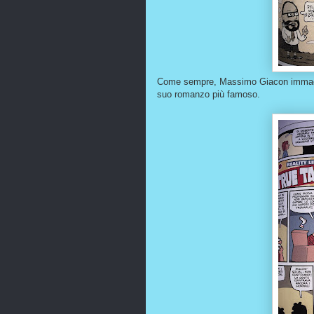
Come sempre, Massimo Giacon immagina
suo romanzo più famoso.