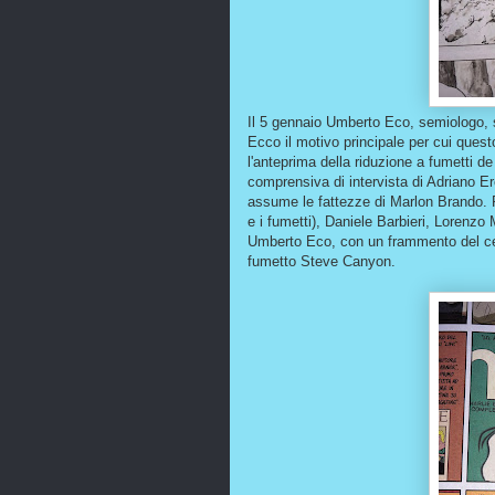
Il 5 gennaio Umberto Eco, semiologo, sc
Ecco il motivo principale per cui quest
l'anteprima della riduzione a fumetti d
comprensiva di intervista di Adriano E
assume le fattezze di Marlon Brando. Po
e i fumetti), Daniele Barbieri, Lorenzo 
Umberto Eco, con un frammento del celeb
fumetto Steve Canyon.