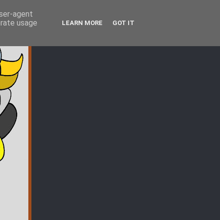
user-agent
erate usage
LEARN MORE
GOT IT