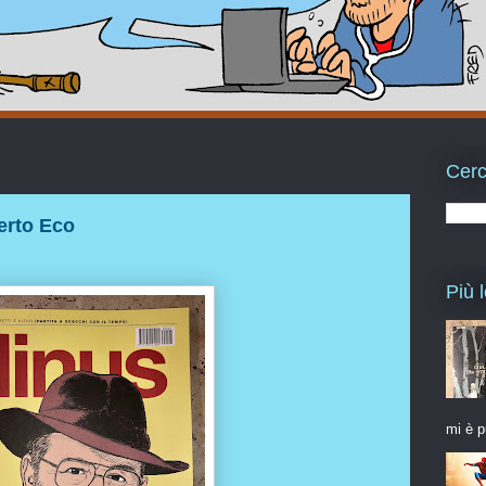
Cerc
erto Eco
Più l
mi è p