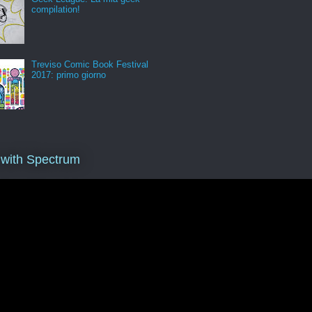
compilation!
Treviso Comic Book Festival
2017: primo giorno
 with Spectrum