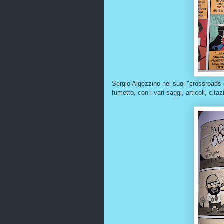
Sergio Algozzino nei suoi "crossroads 
fumetto, con i vari saggi, articoli, ci