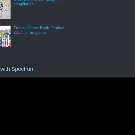
compilation!
Treviso Comic Book Festival
2017: primo giorno
 with Spectrum