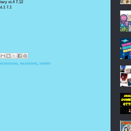
tary st.4 7.12
t.1 7.1
recensione
,
recensioni
,
serietv