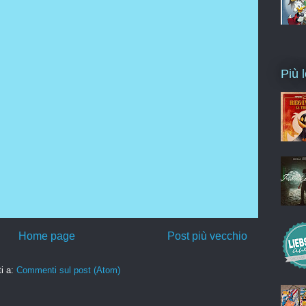
Più l
Home page
Post più vecchio
ti a:
Commenti sul post (Atom)