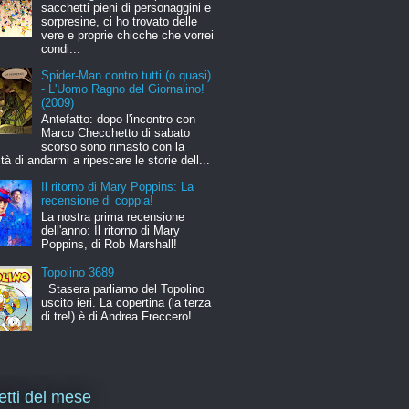
sacchetti pieni di personaggini e
sorpresine, ci ho trovato delle
vere e proprie chicche che vorrei
condi...
Spider-Man contro tutti (o quasi)
- L'Uomo Ragno del Giornalino!
(2009)
Antefatto: dopo l'incontro con
Marco Checchetto di sabato
scorso sono rimasto con la
ità di andarmi a ripescare le storie dell...
Il ritorno di Mary Poppins: La
recensione di coppia!
La nostra prima recensione
dell'anno: Il ritorno di Mary
Poppins, di Rob Marshall!
Topolino 3689
Stasera parliamo del Topolino
uscito ieri. La copertina (la terza
di tre!) è di Andrea Freccero!
letti del mese