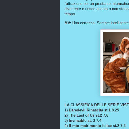
l'attrazione per un prestante informati
divertente e riesce ancora a non stanc
tempo.
MV:
Una certezza. Sempre intelligente 
LA CLASSIFICA DELLE SERIE VIST
1) Daredevil Rinascita st.1 8.25
2) The Last of Us st.2 7.6
3) Invincible st. 3 7.4
4) Il mio matrimonio felice st.2 7.2