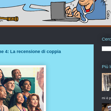
Cerc
e 4: La recensione di coppia
Più l
mi è p