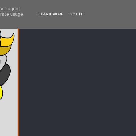
user-agent
erate usage
LEARN MORE
GOT IT