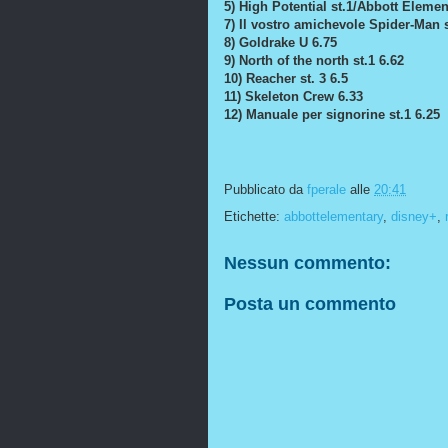
5) High Potential st.1/Abbott Elemen
7) Il vostro amichevole Spider-Man s
8) Goldrake U 6.75
9) North of the north st.1 6.62
10) Reacher st. 3 6.5
11) Skeleton Crew 6.33
12) Manuale per signorine st.1 6.25
Pubblicato da
fperale
alle
20:41
Etichette:
abbottelementary
,
disney+
,
Nessun commento:
Posta un commento