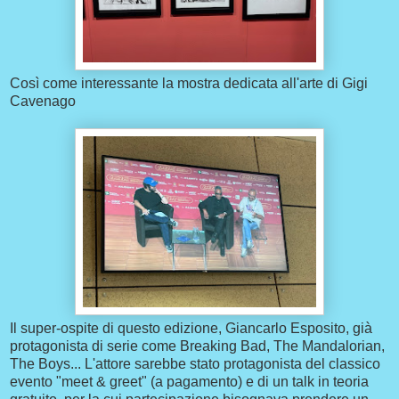
Così come interessante la mostra dedicata all'arte di Gigi
Cavenago
Il super-ospite di questo edizione, Giancarlo Esposito, già
protagonista di serie come Breaking Bad, The Mandalorian,
The Boys... L'attore sarebbe stato protagonista del classico
evento "meet & greet" (a pagamento) e di un talk in teoria