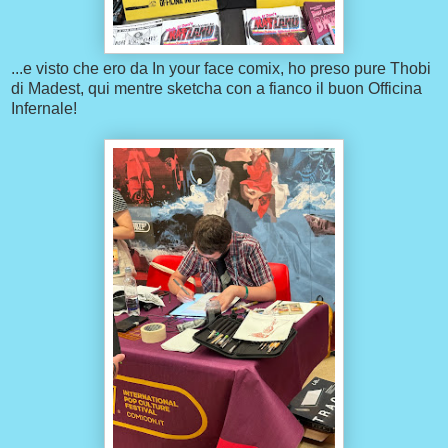
...e visto che ero da In your face comix, ho preso pure Thobi
di Madest, qui mentre sketcha con a fianco il buon Officina
Infernale!