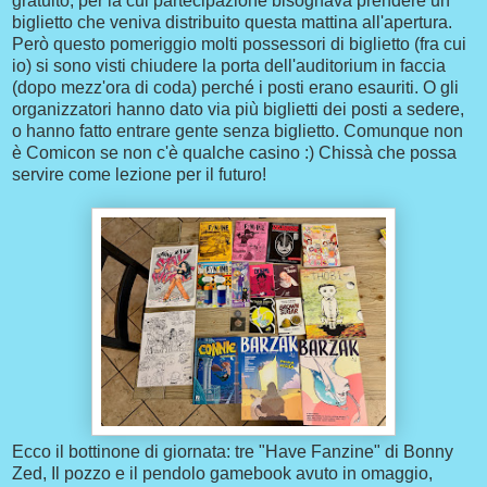
gratuito, per la cui partecipazione bisognava prendere un
biglietto che veniva distribuito questa mattina all'apertura.
Però questo pomeriggio molti possessori di biglietto (fra cui
io) si sono visti chiudere la porta dell'auditorium in faccia
(dopo mezz'ora di coda) perché i posti erano esauriti. O gli
organizzatori hanno dato via più biglietti dei posti a sedere,
o hanno fatto entrare gente senza biglietto. Comunque non
è Comicon se non c'è qualche casino :) Chissà che possa
servire come lezione per il futuro!
Ecco il bottinone di giornata: tre "Have Fanzine" di Bonny
Zed, Il pozzo e il pendolo gamebook avuto in omaggio,