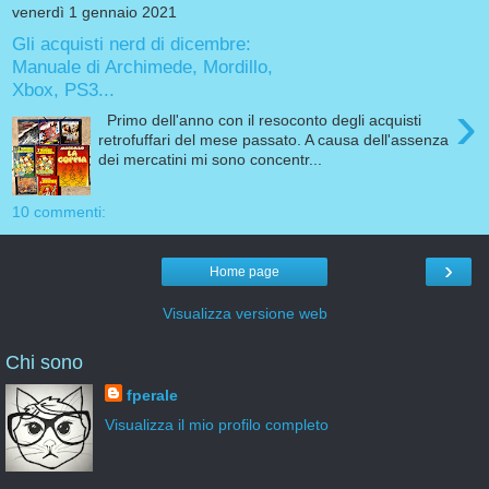
venerdì 1 gennaio 2021
Gli acquisti nerd di dicembre:
Manuale di Archimede, Mordillo,
Xbox, PS3...
›
Primo dell'anno con il resoconto degli acquisti
retrofuffari del mese passato. A causa dell'assenza
dei mercatini mi sono concentr...
10 commenti:
›
Home page
Visualizza versione web
Chi sono
fperale
Visualizza il mio profilo completo