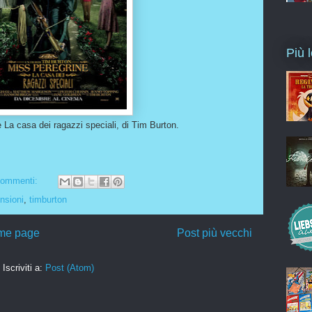
Più l
 La casa dei ragazzi speciali, di Tim Burton.
commenti:
nsioni
,
timburton
me page
Post più vecchi
Iscriviti a:
Post (Atom)