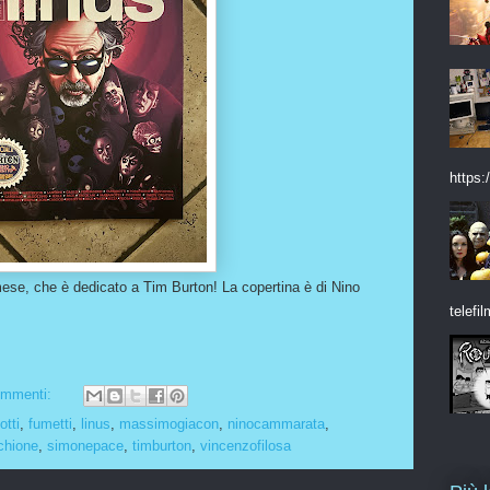
https:/
ese, che è dedicato a Tim Burton! La copertina è di Nino
telefil
ommenti:
tti
,
fumetti
,
linus
,
massimogiacon
,
ninocammarata
,
chione
,
simonepace
,
timburton
,
vincenzofilosa