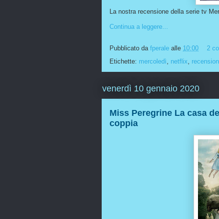
La nostra recensione della serie tv Merc
Continua a leggere...
Pubblicato da
fperale
alle
10:00
2 c
Etichette:
mercoledì
,
netflix
,
recensio
venerdì 10 gennaio 2020
Miss Peregrine La casa dei
coppia