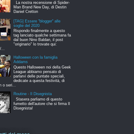
La nostra recensione di Spider-
Man Brand New Day, di Destin
Daniel Cretton
[TAG] Essere ''blogger'' alle
soglie del 2020
Rispondo finalmente a questo
tag lanciato qualche settimana fa
dal buon Nino Baldan, il post
"originario" lo trovate qui:
/...
Halloween con la famiglia
Addams
Questo Halloween noi della Geek
League abbiamo pensato di
parlarvi delle puntate speciali,
dedicate a questa festività, di
m o seri...
Routine - Il Disegnista
Stasera parliamo di questo
fumetto dell'autore che si firma Il
Disegnista!