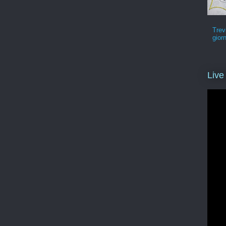
Trev
gior
Live