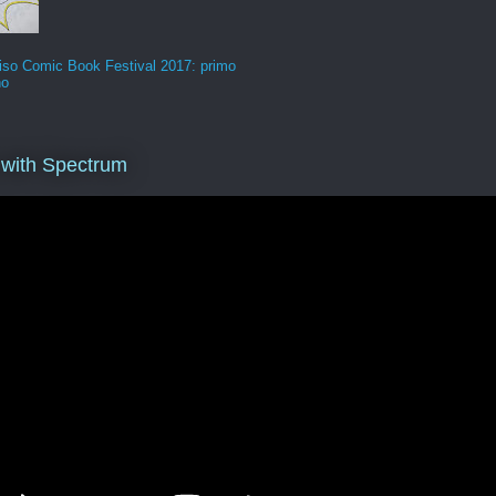
iso Comic Book Festival 2017: primo
no
 with Spectrum