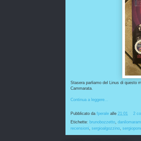
Stasera parliamo del Linus di questo m
Cammarata.
Continua a leggere...
Pubblicato da
fperale
alle
21:01
2 c
Etichette:
brunobozzetto
,
danilomaramo
recensioni
,
sergioalgozzino
,
sergiopon