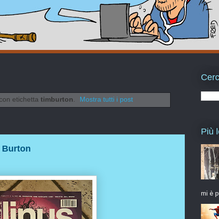
Cerc
con etichetta
timburton
.
Mostra tutti i post
Più l
 Burton
mi è p