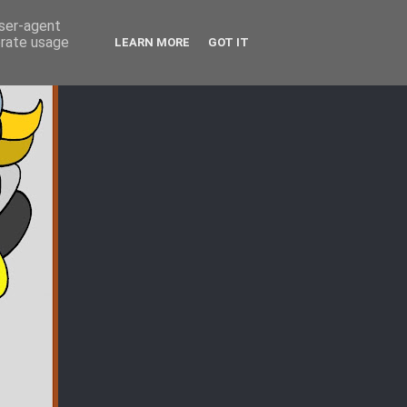
user-agent
erate usage
LEARN MORE
GOT IT