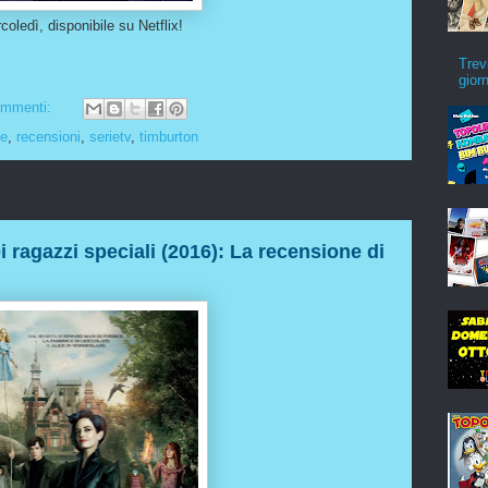
oledì, disponibile su Netflix!
Trev
gior
ommenti:
ne
,
recensioni
,
serietv
,
timburton
 ragazzi speciali (2016): La recensione di