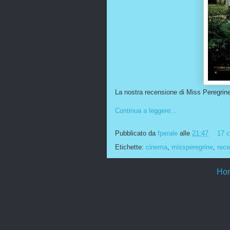
La nostra recensione di Miss Peregrine
Continua a leggere...
Pubblicato da
fperale
alle
21:47
17 
Etichette:
cinema
,
missperegrine
,
rece
Ho