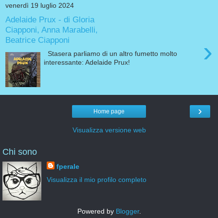
venerdì 19 luglio 2024
Adelaide Prux - di Gloria
Ciapponi, Anna Marabelli,
Beatrice Ciapponi
›
Stasera parliamo di un altro fumetto molto
interessante: Adelaide Prux!
›
Home page
Visualizza versione web
Chi sono
fperale
Visualizza il mio profilo completo
Powered by
Blogger
.