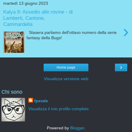
martedì 13 giugno 2023
Kalya 8: Assedio alle rovine - di
Lamberti, Cantone,
Cammardella
›
Stasera parliamo dell'ottavo numero della serie
fantasy della Bugs!
›
Home page
Visualizza versione web
Chi sono
fperale
Visualizza il mio profilo completo
Powered by
Blogger
.