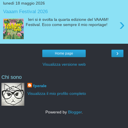
lunedì 18 maggio 2026
Vaaam Festival 2026
›
Ieri si è svolta la quarta edizione del VAAAM!
Festival. Ecco come sempre il mio reportage!
›
Home page
Visualizza versione web
Chi sono
fperale
Visualizza il mio profilo completo
Powered by
Blogger
.