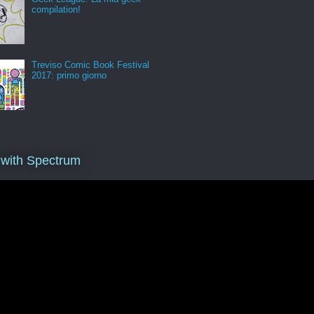
compilation!
Treviso Comic Book Festival
2017: primo giorno
 with Spectrum