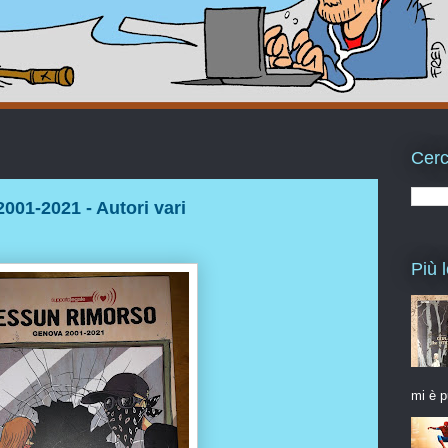
Cerc
01-2021 - Autori vari
Più l
mi è p