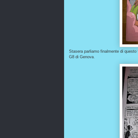
Stasera parliamo finalmente di questo 
G8 di Genova.