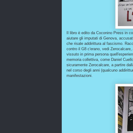
Il libro è edito da Coconino Press in 
aiutare gli imputati di Genova, accusati
che risale addirittura al fascismo. Rac
contro il G8 c'erano, vedi Zerocalcare,
vissuto in prima persona quell'esperie
memoria collettiva, come Daniel Cuello 
sicuramente Zerocalcare, a partire dalla 
nel corso degli anni (qualcuno addirittur
manifestazioni.