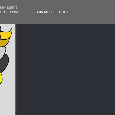
user-agent
erate usage
LEARN MORE
GOT IT