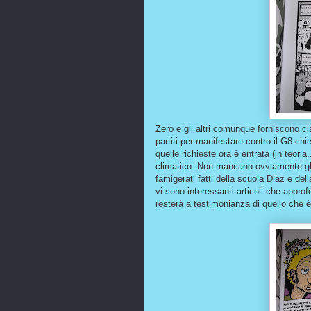
Zero e gli altri comunque forniscono ci
partiti per manifestare contro il G8 c
quelle richieste ora è entrata (in teori
climatico. Non mancano ovviamente gli sc
famigerati fatti della scuola Diaz e d
vi sono interessanti articoli che appr
resterà a testimonianza di quello che