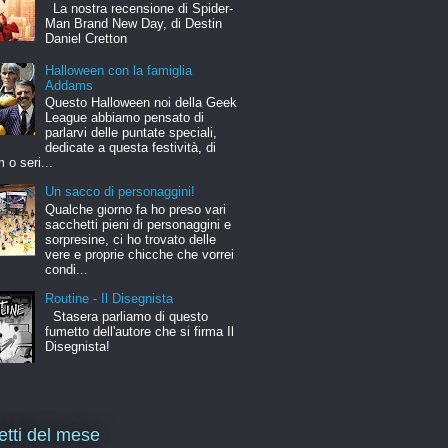
La nostra recensione di Spider-
Man Brand New Day, di Destin
Daniel Cretton
Halloween con la famiglia
Addams
Questo Halloween noi della Geek
League abbiamo pensato di
parlarvi delle puntate speciali,
dedicate a questa festività, di
m o seri...
Un sacco di personaggini!
Qualche giorno fa ho preso vari
sacchetti pieni di personaggini e
sorpresine, ci ho trovato delle
vere e proprie chicche che vorrei
condi...
Routine - Il Disegnista
Stasera parliamo di questo
fumetto dell'autore che si firma Il
Disegnista!
letti del mese