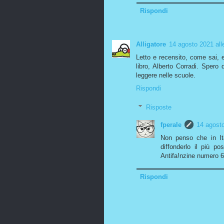
Rispondi
Alligatore
14 agosto 2021 all
Letto e recensito, come sai, e 
libro, Alberto Corradi. Spero
leggere nelle scuole.
Rispondi
Risposte
fperale
14 agosto
Non penso che in Ita
diffonderlo il più p
Antifa!nzine numero 6
Rispondi