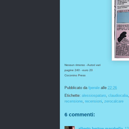
Nessun rimorso - Autori vari
pagine 240 - euro 20
Coconino Press
Pubblicato da
fperale
alle
22:26
Etichette:
alessiospataro
,
claudiocalia
recensione
,
recensioni
,
zerocalcare
6 commenti:
alberto bertow marabello
13