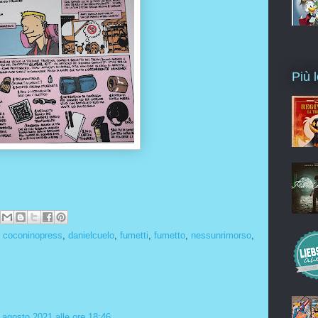
Più l
,
coconinopress
,
danielcuelo
,
fumetti
,
fumetto
,
nessunrimorso
,
 agosto 2021 alle ore 18:46