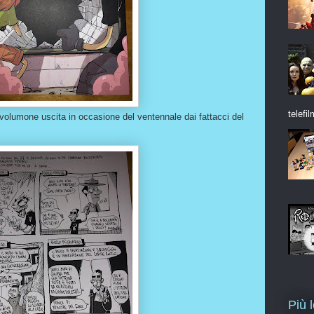
telefil
volumone uscita in occasione del ventennale dai fattacci del
Più 