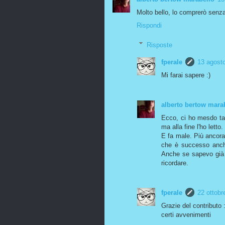
Molto bello, lo comprerò sen
Rispondi
Risposte
fperale
13 agosto
Mi farai sapere :)
alberto bertow mara
Ecco, ci ho mesdo tant
ma alla fine l'ho letto
E fa male. Più ancora
che è successo anche
Anche se sapevo già 
ricordare.
fperale
22 ottobr
Grazie del contributo
certi avvenimenti