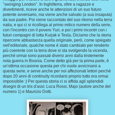
"swinging London". In Inghilterra, oltre a ragazze e
divertimenti, riceve anche le attenzioni di un suo futuro
potente avversario, ma viene anche salvato (a sua insaputa)
da suo padre. Poi viene raccontato del suo ritorno nella terra
natia, e qui ci si ricollega al primo mitico numero della serie,
con l'incontro con il povero Yuri, e poi i primi incontri con i
futuri compagni di lotta Kurjak e Tesla. Diciamo che la storia
ripercorre abbastanza quella originale, però, come spiegato
nell'editoriale, qualche nome è stato cambiato per renderlo
più coerente con la terra dove si sta svolgendo la vicenda,
perché ormai sono passati diversi anni dalla tristemente
nota guerra in Bosnia. Come detto già per la prima parte, è
un'ottima occasione questa per chi vuole avvicinarsi a
questa serie, e serve anche per noi affezionati lettori perché
dopo 20 anni di continuity ricordarsi proprio tutto era ormai
impossibile :) Per questa storia ci si affida agli splendidi
disegni di un tris d'assi: Luca Rossi, Majo (autore anche del
numero 1) e Maurizio Dotti.