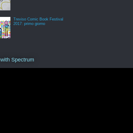
Treviso Comic Book Festival
2017: primo giorno
 with Spectrum