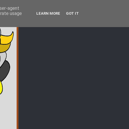
user-agent
erate usage
LEARN MORE
GOT IT