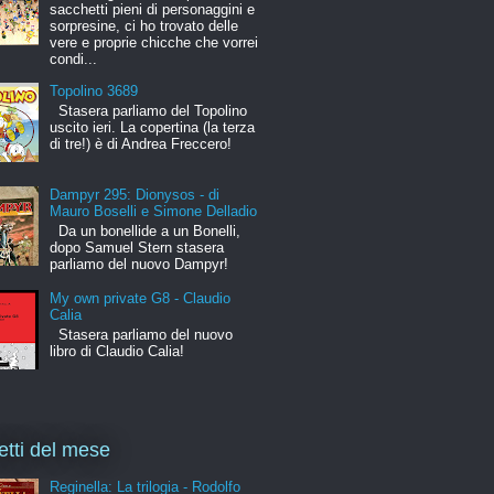
sacchetti pieni di personaggini e
sorpresine, ci ho trovato delle
vere e proprie chicche che vorrei
condi...
Topolino 3689
Stasera parliamo del Topolino
uscito ieri. La copertina (la terza
di tre!) è di Andrea Freccero!
Dampyr 295: Dionysos - di
Mauro Boselli e Simone Delladio
Da un bonellide a un Bonelli,
dopo Samuel Stern stasera
parliamo del nuovo Dampyr!
My own private G8 - Claudio
Calia
Stasera parliamo del nuovo
libro di Claudio Calia!
letti del mese
Reginella: La trilogia - Rodolfo