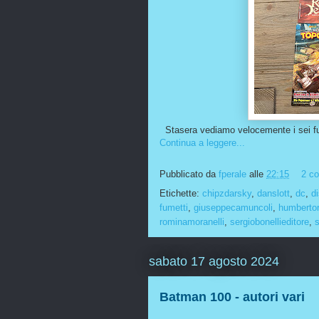
Stasera vediamo velocemente i sei fu
Continua a leggere...
Pubblicato da
fperale
alle
22:15
2 c
Etichette:
chipzdarsky
,
danslott
,
dc
,
d
fumetti
,
giuseppecamuncoli
,
humberto
rominamoranelli
,
sergiobonellieditore
,
sabato 17 agosto 2024
Batman 100 - autori vari