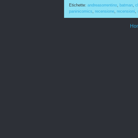
Etichette:
andreasorrentino
,
batman
,
c
paninicomics
,
recensione
,
recensioni
,
Ho