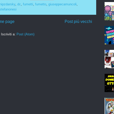
hipzdarsky
,
dc
,
fumetti
,
fumetto
,
giuseppecamuncoli
,
stefanonesi
me page
Post più vecchi
Iscriviti a:
Post (Atom)