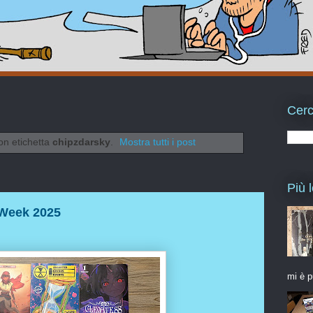
Cerc
on etichetta
chipzdarsky
.
Mostra tutti i post
Più l
 Week 2025
mi è p