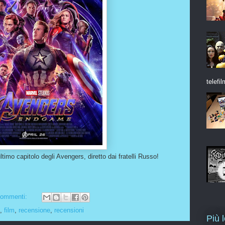
telefil
timo capitolo degli Avengers, diretto dai fratelli Russo!
commenti:
,
film
,
recensione
,
recensioni
Più 