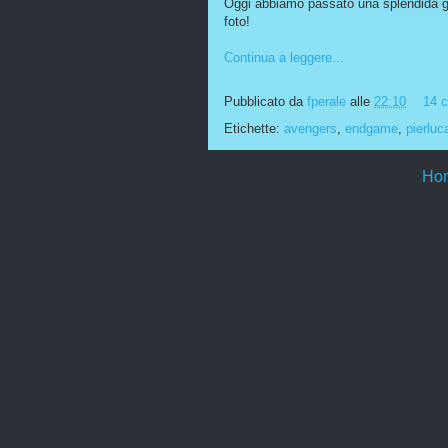
Oggi abbiamo passato una splendida g
foto!
Continua a leggere...
Pubblicato da
fperale
alle
22:10
14 
Etichette:
avengers
,
endgame
,
pierluc
Ho