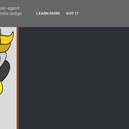
user-agent
erate usage
LEARN MORE
GOT IT