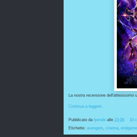
La nostra recensione dell'attesissimo ul
Continua a leggere...
Pubblicato da
fperale
alle
23:08
10 
Etichette:
avengers
,
cinema
,
endgame