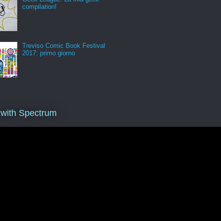
compilation!
Treviso Comic Book Festival
2017: primo giorno
 with Spectrum