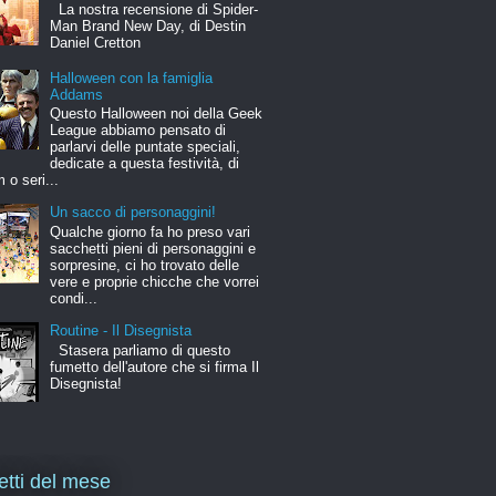
La nostra recensione di Spider-
Man Brand New Day, di Destin
Daniel Cretton
Halloween con la famiglia
Addams
Questo Halloween noi della Geek
League abbiamo pensato di
parlarvi delle puntate speciali,
dedicate a questa festività, di
m o seri...
Un sacco di personaggini!
Qualche giorno fa ho preso vari
sacchetti pieni di personaggini e
sorpresine, ci ho trovato delle
vere e proprie chicche che vorrei
condi...
Routine - Il Disegnista
Stasera parliamo di questo
fumetto dell'autore che si firma Il
Disegnista!
letti del mese