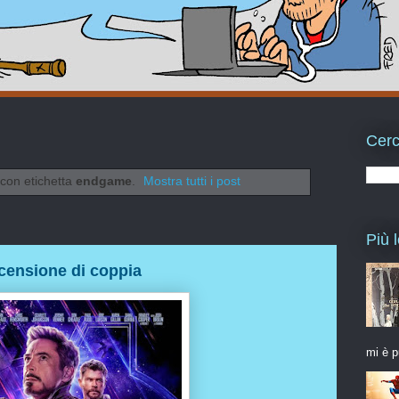
Cerc
 con etichetta
endgame
.
Mostra tutti i post
Più l
censione di coppia
mi è p