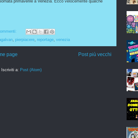
iornata primaverile a Venezia. Ecco velocemente qualche
commenti:
agalvan
,
pierpiacere
,
reportage
,
venezia
me page
Post più vecchi
Iscriviti a:
Post (Atom)