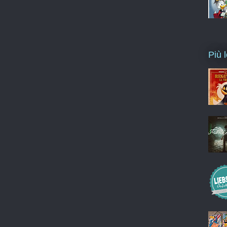
Più l