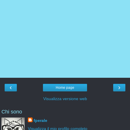
‹
›
Home page
Visualizza versione web
Chi sono
fperale
Visualizza il mio profilo completo