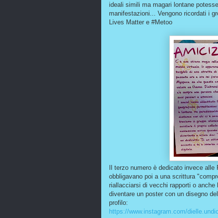
ideali simili ma magari lontane potess
manifestazioni... Vengono ricordati i gr
Lives Matter e #Metoo
Il terzo numero è dedicato invece alle
obbligavano poi a una scrittura "compr
riallacciarsi di vecchi rapporti o anch
diventare un poster con un disegno del
profilo:
https://www.instagram.com/dielle.undic