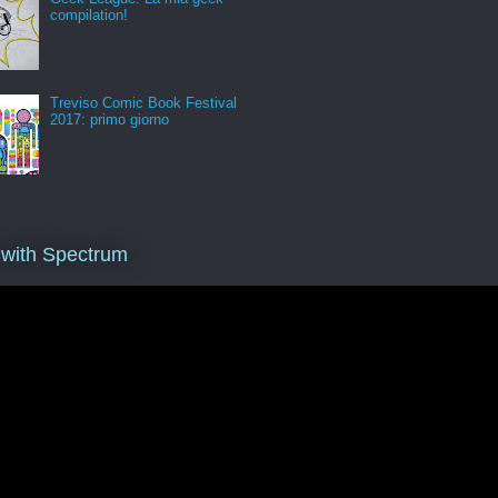
compilation!
Treviso Comic Book Festival
2017: primo giorno
 with Spectrum