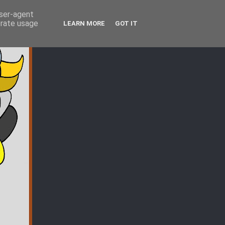
user-agent
erate usage
LEARN MORE
GOT IT