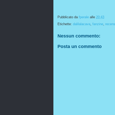
Pubblicato da
fperale
alle
20:43
Etichette:
dalilalacava
,
fanzine
,
recens
Nessun commento:
Posta un commento