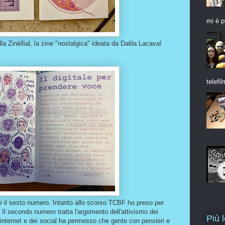
mi è p
la Zinèllial, la zine "nostalgica" ideata da Dalila Lacava!
telefil
tre il sesto numero. Intanto allo scorso TCBF ho preso per
. Il secondo numero tratta l'argomento dell'attivismo dei
Più 
 internet e dei social ha permesso che gente con pensieri e