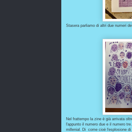
Stasera parliamo di altri due numeri del
Nel frattempo la zine è già arrivata ol
l'appunto il numero due e il numero tre
millenial. Di come cioè l'esplosione di