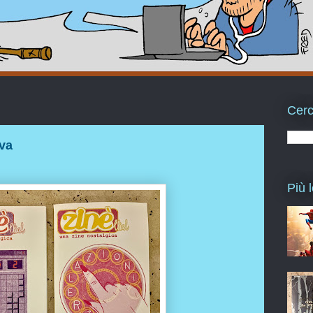
Cerc
ava
Più l