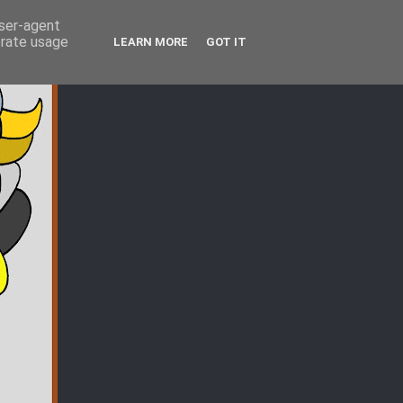
user-agent
erate usage
LEARN MORE
GOT IT