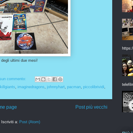
https:/
i degli ultimi due mesi!
sun commento:
telefil
ikillgiants
,
imaginedragons
,
johnnyhart
,
pacman
,
piccolibrividi
,
me page
Post più vecchi
Iscriviti a:
Post (Atom)