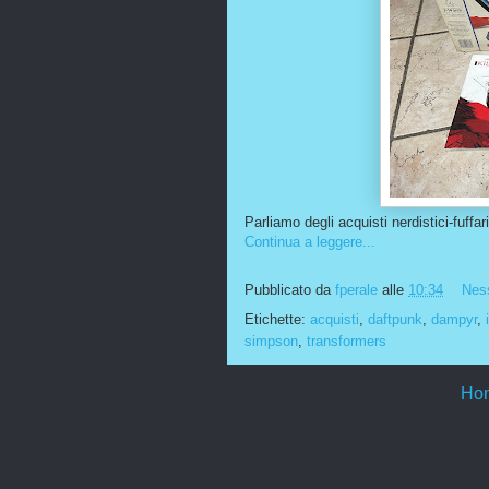
Parliamo degli acquisti nerdistici-fuffar
Continua a leggere...
Pubblicato da
fperale
alle
10:34
Nes
Etichette:
acquisti
,
daftpunk
,
dampyr
,
simpson
,
transformers
Ho