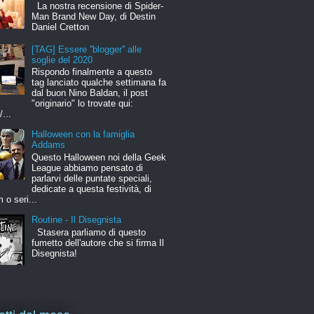
La nostra recensione di Spider-
Man Brand New Day, di Destin
Daniel Cretton
[TAG] Essere ''blogger'' alle
soglie del 2020
Rispondo finalmente a questo
tag lanciato qualche settimana fa
dal buon Nino Baldan, il post
"originario" lo trovate qui:
/...
Halloween con la famiglia
Addams
Questo Halloween noi della Geek
League abbiamo pensato di
parlarvi delle puntate speciali,
dedicate a questa festività, di
m o seri...
Routine - Il Disegnista
Stasera parliamo di questo
fumetto dell'autore che si firma Il
Disegnista!