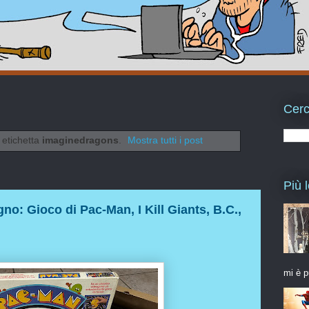
Cerc
 etichetta
imaginedragons
.
Mostra tutti i post
Più l
gno: Gioco di Pac-Man, I Kill Giants, B.C.,
mi è p