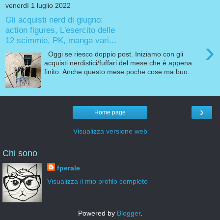
venerdì 1 luglio 2022
Gli acquisti nerd di giugno:
action figures, L'esercito delle
12 scimmie, PK, manga vari...
›
Oggi se riesco doppio post. Iniziamo con gli
acquisti nerdistici/fuffari del mese che è appena
finito. Anche questo mese poche cose ma buo...
›
Home page
Visualizza versione web
Chi sono
fperale
Visualizza il mio profilo completo
Powered by
Blogger
.