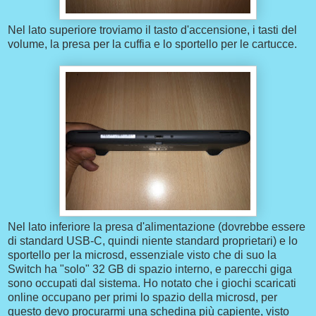
Nel lato superiore troviamo il tasto d'accensione, i tasti del
volume, la presa per la cuffia e lo sportello per le cartucce.
Nel lato inferiore la presa d'alimentazione (dovrebbe essere
di standard USB-C, quindi niente standard proprietari) e lo
sportello per la microsd, essenziale visto che di suo la
Switch ha "solo" 32 GB di spazio interno, e parecchi giga
sono occupati dal sistema. Ho notato che i giochi scaricati
online occupano per primi lo spazio della microsd, per
questo devo procurarmi una schedina più capiente, visto