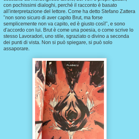
con pochissimi dialoghi, perché il racconto è basato
all'interpretazione del lettore. Come ha detto Stefano Zattera
"non sono sicuro di aver capito Brut, ma forse
semplicemente non va capito, ed è giusto così!", e sono
d'accordo con lui. Brut è come una poesia, o come scrive lo
stesso Lavoradori, uno stile, sgraziato o divino a seconda
dei punti di vista. Non si può spiegare, si può solo
assaporare.