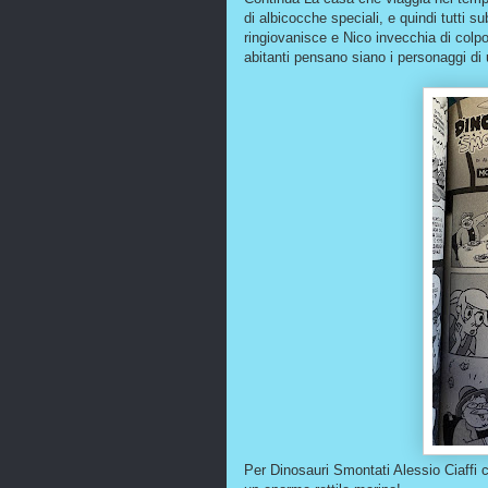
di albicocche speciali, e quindi tutti 
ringiovanisce e Nico invecchia di colpo
abitanti pensano siano i personaggi di 
Per Dinosauri Smontati Alessio Ciaffi 