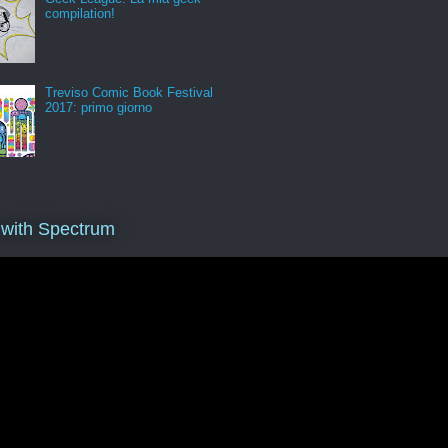
compilation!
Treviso Comic Book Festival
2017: primo giorno
 with Spectrum