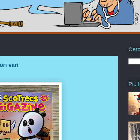
Cerc
ori vari
Più l