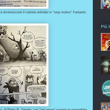
a recensiscono il cartone animato in "stop motion" Fantastic
Più l
o, di Pietro B. Zemelo. Leo "per errore" mangia la marmellata