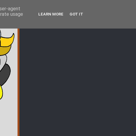
user-agent
erate usage
LEARN MORE
GOT IT