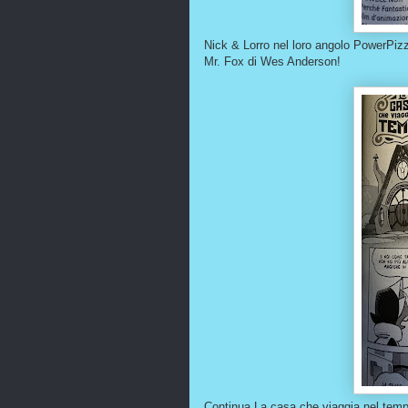
Nick & Lorro nel loro angolo PowerPizz
Mr. Fox di Wes Anderson!
Continua La casa che viaggia nel temp