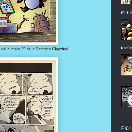
mi è p
telefil
 del numero 35 dello Scottecs Gigazine!
Più 