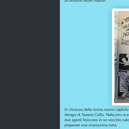
un enorme rettile marino!
In chiusura della rivista nuovo capito
disegni di Serena Cirillo. Nella loro ric
due agenti finiscono in un vecchio salo
preparare una stranissima torta.