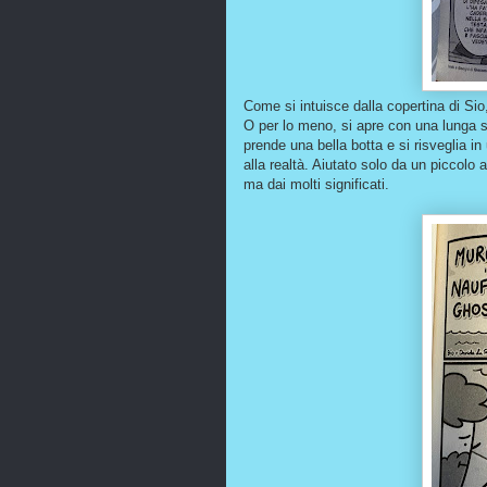
Come si intuisce dalla copertina di S
O per lo meno, si apre con una lunga s
prende una bella botta e si risveglia i
alla realtà. Aiutato solo da un piccolo 
ma dai molti significati.