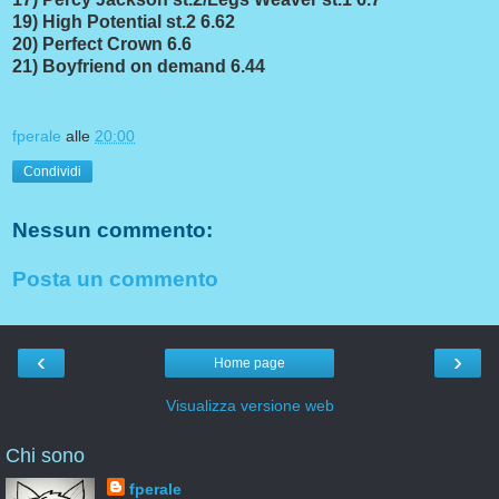
19) High Potential st.2 6.62
20) Perfect Crown 6.6
21) Boyfriend on demand 6.44
fperale
alle
20:00
Condividi
Nessun commento:
Posta un commento
‹
›
Home page
Visualizza versione web
Chi sono
fperale