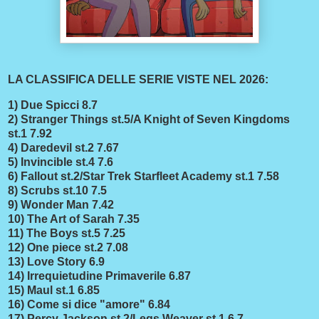
LA CLASSIFICA DELLE SERIE VISTE NEL 2026:
1) Due Spicci 8.7
2) Stranger Things st.5/A Knight of Seven Kingdoms
st.1 7.92
4) Daredevil st.2 7.67
5) Invincible st.4 7.6
6) Fallout st.2/Star Trek Starfleet Academy st.1 7.58
8) Scrubs st.10 7.5
9) Wonder Man 7.42
10) The Art of Sarah 7.35
11) The Boys st.5 7.25
12) One piece st.2 7.08
13) Love Story 6.9
14) Irrequietudine Primaverile 6.87
15) Maul st.1 6.85
16) Come si dice "amore" 6.84
17) Percy Jackson st.2/Legs Weaver st.1 6.7