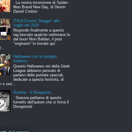
La nostra recensione di Spider-
Man Brand New Day, di Destin
Daniel Cretton
[TAG] Essere ''blogger'' alle
soglie del 2020
Rispondo finalmente a questo
tag lanciato qualche settimana fa
dal buon Nino Baldan, il post
"originario" lo trovate qui:
/...
Halloween con la famiglia
Addams
Questo Halloween noi della Geek
League abbiamo pensato di
parlarvi delle puntate speciali,
dedicate a questa festività, di
m o seri...
Routine - Il Disegnista
Stasera parliamo di questo
fumetto dell'autore che si firma Il
Disegnista!