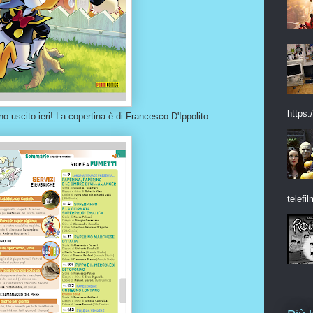
https:/
o uscito ieri! La copertina è di Francesco D'Ippolito
telefil