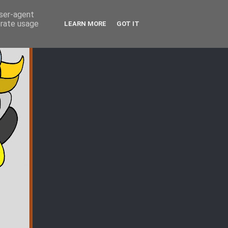
user-agent
erate usage
LEARN MORE
GOT IT