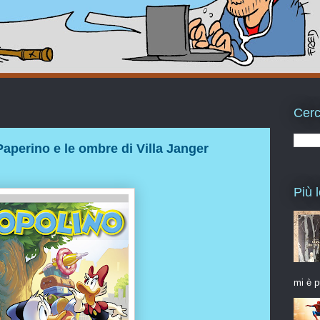
Cerc
aperino e le ombre di Villa Janger
Più l
mi è p