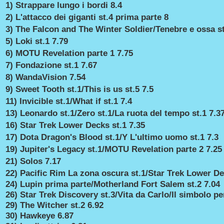
1) Strappare lungo i bordi 8.4
2) L'attacco dei giganti st.4 prima parte 8
3) The Falcon and The Winter Soldier/Tenebre e ossa st
5) Loki st.1 7.79
6) MOTU Revelation parte 1 7.75
7) Fondazione st.1 7.67
8) WandaVision 7.54
9) Sweet Tooth st.1/This is us st.5 7.5
11) Invicible st.1/What if st.1 7.4
13) Leonardo st.1/Zero st.1/La ruota del tempo st.1 7.3
16) Star Trek Lower Decks st.1 7.35
17) Dota Dragon's Blood st.1/Y L'ultimo uomo st.1 7.3
19) Jupiter's Legacy st.1/MOTU Revelation parte 2 7.25
21) Solos 7.17
22) Pacific Rim La zona oscura st.1/Star Trek Lower De
24) Lupin prima parte/Motherland Fort Salem st.2 7.04
26) Star Trek Discovery st.3/Vita da Carlo/Il simbolo p
29) The Witcher st.2 6.92
30) Hawkeye 6.87