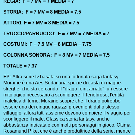
R
EGIA: F = 7 MV = 7 MEDIA = 7
STORIA: F = 7 MV = 8 MEDIA = 7.5
ATTORI: F = 7 MV = 8
MEDIA = 7.5
TRUCCO/PARRUCCO: F = 7 MV = 7 MEDIA = 7
COSTUMI: F = 7.5 MV = 8 MEDIA = 7.75
COLONNA SONORA: F = 8 MV = 7 MEDIA = 7.5
TOTALE = 7.37
FP:
Altra serie tv basata su una fortunata saga fantasy.
Moraine è una Aes Sedai,una specie di casta di maghe-
streghe, che sta cercando il "drago reincarnato", un essere
mitologico necessario a sconfiggere il Tenebroso, l'entità
malefica di turno. Moraine scopre che il drago potrebbe
essere uno dei cinque ragazzi provenienti dallo stesso
villaggio, allora tutti assieme devono compiere il viaggio per
sconfiggere il male. Classica storia fantasy, anche
abbastanza intricata e con molti personaggi in gioco. Ottima
Rosamund Pike, che è anche produttrice della serie, mentre