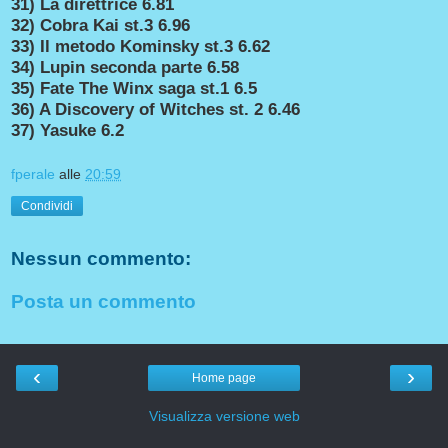
31) La direttrice 6.81
32) Cobra Kai st.3
6.96
33) Il metodo Kominsky st.3 6.62
34) Lupin seconda parte 6.58
35) Fate The Winx saga st.1 6.5
36) A Discovery of Witches st. 2 6.46
37) Yasuke 6.2
fperale
alle
20:59
Condividi
Nessun commento:
Posta un commento
‹
›
Home page
Visualizza versione web