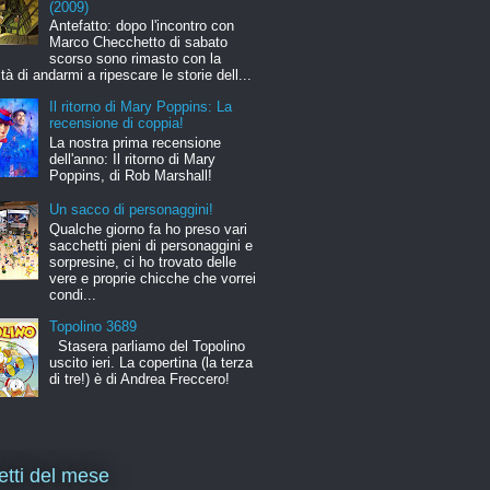
(2009)
Antefatto: dopo l'incontro con
Marco Checchetto di sabato
scorso sono rimasto con la
ità di andarmi a ripescare le storie dell...
Il ritorno di Mary Poppins: La
recensione di coppia!
La nostra prima recensione
dell'anno: Il ritorno di Mary
Poppins, di Rob Marshall!
Un sacco di personaggini!
Qualche giorno fa ho preso vari
sacchetti pieni di personaggini e
sorpresine, ci ho trovato delle
vere e proprie chicche che vorrei
condi...
Topolino 3689
Stasera parliamo del Topolino
uscito ieri. La copertina (la terza
di tre!) è di Andrea Freccero!
letti del mese