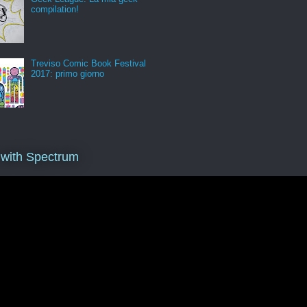
compilation!
Treviso Comic Book Festival
2017: primo giorno
 with Spectrum