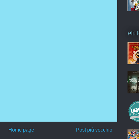
Più l
Home page
Post più vecchio