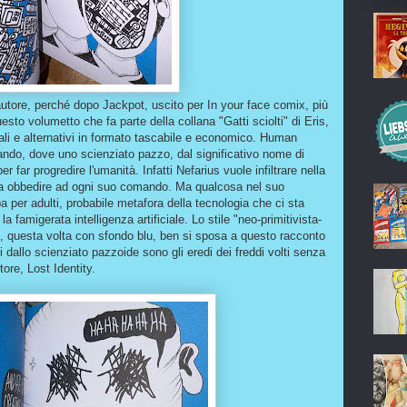
autore, perché dopo Jackpot, uscito per In your face comix, più
to volumetto che fa parte della collana "Gatti sciolti" di Eris,
ali e alternativi in formato tascabile e economico. Human
ndo, dove uno scienziato pazzo, dal significativo nome di
 far progredire l'umanità. Infatti Nefarius vuole infiltrare nella
ti a obbedire ad ogni suo comando. Ma qualcosa nel suo
a per adulti, probabile metafora della tecnologia che ci sta
 famigerata intelligenza artificiale. Lo stile "neo-primitivista-
ra), questa volta con sfondo blu, ben si sposa a questo racconto
 dallo scienziato pazzoide sono gli eredi dei freddi volti senza
tore, Lost Identity.