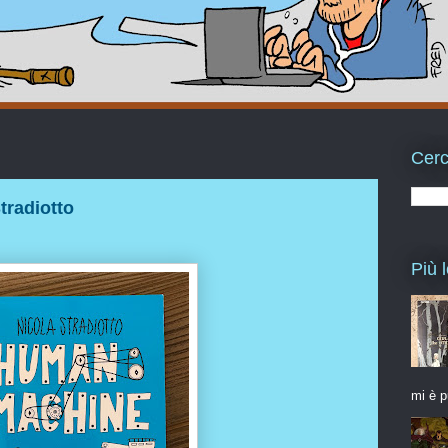
Cerc
tradiotto
Più l
mi è p