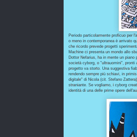
Periodo particolarmente proficuo per l'
o meno in contemporanea è arrivato ques
che ricordo prevede progetti speriment
Machine ci presenta un mondo allo sba
Dottor Nefarius, ha in mente un piano per
società cyborg, o "ultrauomini", pron
progetto va storto. Una suggestiva fiab
rendendo sempre più schiavi, in primis la
digitale" di Nicola (cit. Stefano Zatte
straniante. Se vogliamo, i cyborg creati
identità di una delle prime opere dell'au