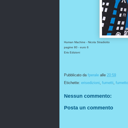
Human Machine - Nicola Stradiotto
pagine 80 - euro 6
Eris Edizioni
Pubblicato da
fperale
alle
20:59
Etichette:
erisedizioni
,
fumetti
,
fumett
Nessun commento:
Posta un commento