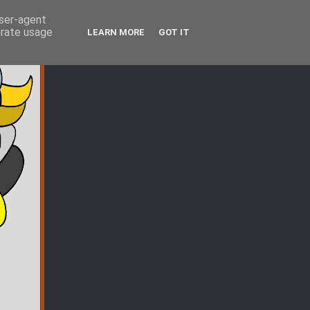
user-agent
erate usage
LEARN MORE
GOT IT