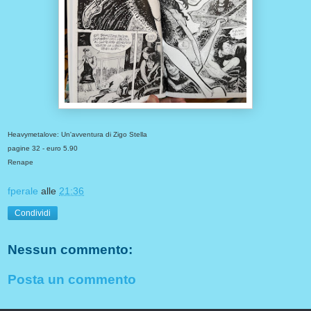
Heavymetalove: Un'avventura di Zigo Stella
pagine 32 - euro 5.90
Renape
fperale
alle
21:36
Condividi
Nessun commento:
Posta un commento