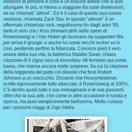
essenza di persone e cose e un braccio alieno che si può
allungare. In più, si ritrova a viaggiare fra varie dimensioni,
da lui chiamati "altrovi". Ed è il caso di questo sua nuova
versione, chiamata Zack Star. In questo "altrove" è un
affermato chitarrista rock, seguitissimo fin dagli anni '80,
tanto è vero che i Kiss (immancabili nelle opere di
Rosenzweig) e i Van Halen gli facevano da supporter! Ma
poi arriva il grunge, e anche lui come vecchi rocker va in
crisi, perdendo perfino la fidanzata. Conosce però il vero
amore della sua vita, la ballerina Natalie Swan, chiara
citazione di Il cigno nero di Aronofsky. Mi fermerei qui come
trama, che riserva ancora molte sorprese, fra cui la citazione
della leggenda del patto col diavolo che fece Robert
Johnson a un crocicchio. Diciamo che Heavymetalove,
scritto rigorosamente tutto attaccato, è Rosenzweig al 100%.
C'è dentro quasi tutto il suo immaginario e le sue passioni,
oltre che la sua arte, che come in altre occasione è ruvida e
sporca, ma pure semplicemente bellissima. Molto curioso
per i prossimi viaggi di Zigo Stella.