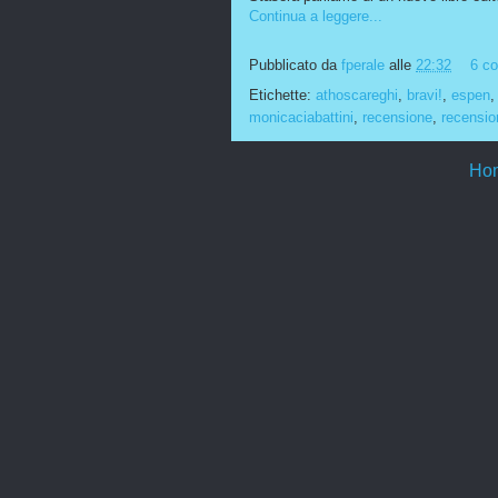
Continua a leggere...
Pubblicato da
fperale
alle
22:32
6 c
Etichette:
athoscareghi
,
bravi!
,
espen
monicaciabattini
,
recensione
,
recensio
Ho