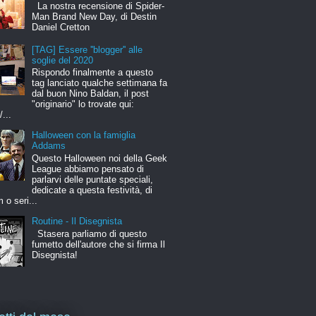
La nostra recensione di Spider-
Man Brand New Day, di Destin
Daniel Cretton
[TAG] Essere ''blogger'' alle
soglie del 2020
Rispondo finalmente a questo
tag lanciato qualche settimana fa
dal buon Nino Baldan, il post
"originario" lo trovate qui:
/...
Halloween con la famiglia
Addams
Questo Halloween noi della Geek
League abbiamo pensato di
parlarvi delle puntate speciali,
dedicate a questa festività, di
m o seri...
Routine - Il Disegnista
Stasera parliamo di questo
fumetto dell'autore che si firma Il
Disegnista!