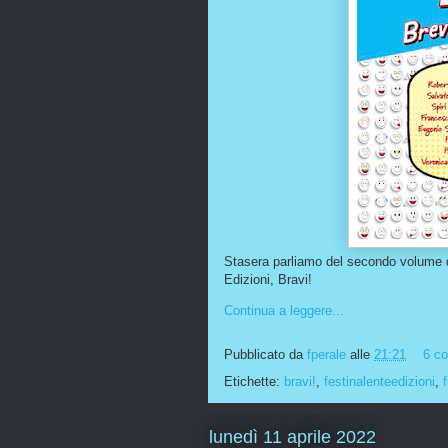
Stasera parliamo del secondo volume de
Edizioni, Bravi!
Continua a leggere...
Pubblicato da
fperale
alle
21:21
6 c
Etichette:
bravi!
,
festinalenteedizioni
,
lunedì 11 aprile 2022