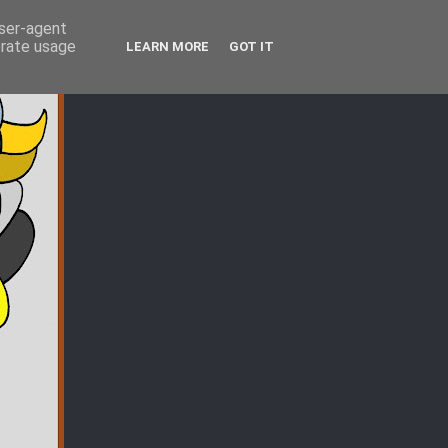
user-agent
erate usage
LEARN MORE
GOT IT