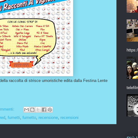
https:/
lla raccolta di strisce umoristiche edita dalla Festina Lente
telefil
ommenti:
fred
,
fumetti
,
fumetto
,
recensione
,
recensioni