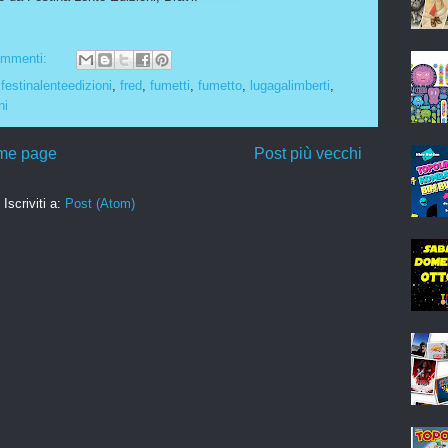
ommenti:
,
festinalenteedizioni
,
fred
,
fumetti
,
fumetto
,
lugagalimberti
,
ni
me page
Post più vecchi
Iscriviti a:
Post (Atom)