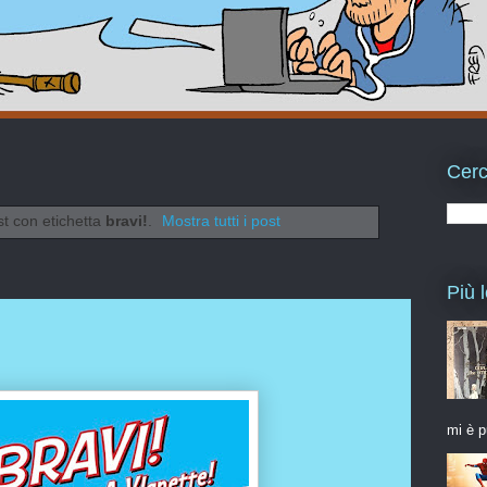
Cerc
st con etichetta
bravi!
.
Mostra tutti i post
Più l
mi è p