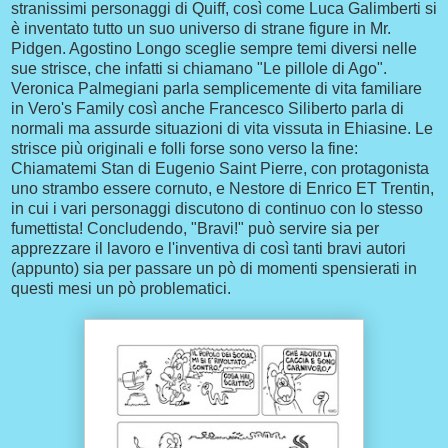
stranissimi personaggi di Quiff, così come Luca Galimberti si
è inventato tutto un suo universo di strane figure in Mr.
Pidgen. Agostino Longo sceglie sempre temi diversi nelle
sue strisce, che infatti si chiamano "Le pillole di Ago".
Veronica Palmegiani parla semplicemente di vita familiare
in Vero's Family così anche Francesco Siliberto parla di
normali ma assurde situazioni di vita vissuta in Ehiasine. Le
strisce più originali e folli forse sono verso la fine:
Chiamatemi Stan di Eugenio Saint Pierre, con protagonista
uno strambo essere cornuto, e Nestore di Enrico ET Trentin,
in cui i vari personaggi discutono di continuo con lo stesso
fumettista! Concludendo, "Bravi!" può servire sia per
apprezzare il lavoro e l'inventiva di così tanti bravi autori
(appunto) sia per passare un pò di momenti spensierati in
questi mesi un pò problematici.