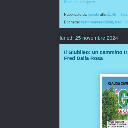
Continua a leggere...
Pubblicato da
fperale
alle
21:45
Nes
Etichette:
festinalenteedizioni
,
fred
,
lib
lunedì 25 novembre 2024
Il Giubileo: un cammino tra
Fred Dalla Rosa