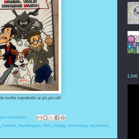
Live
a rivolta soprattutto ai più piccoli!
sun commento:
,
fumetto
,
laurafongaro
,
libro
,
manga
,
recensione
,
recensioni
,