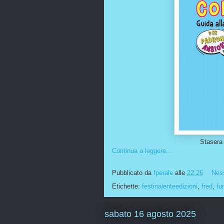
Stasera 
Continua a leggere...
Pubblicato da
fperale
alle
22:26
Nes
Etichette:
festinalenteedizioni
,
fred
,
fu
sabato 16 agosto 2025