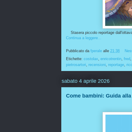
Stasera piccolo reportage dall'ottava
Continua a leggere...
Pubblicato da
fperale
alle
21:38
Nes
Etichette:
costolax
,
enricotrentin
,
fred
pietrosartori
,
recensioni
,
reportage
,
ric
sabato 4 aprile 2026
Come bambini: Guida alla 