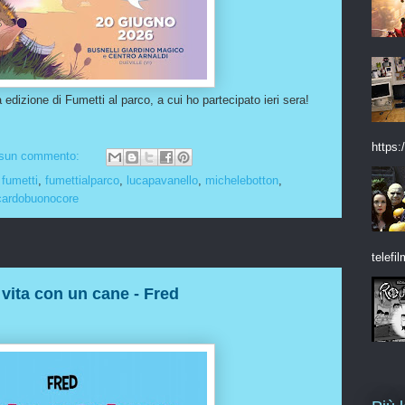
 edizione di Fumetti al parco, a cui ho partecipato ieri sera!
https:/
sun commento:
,
fumetti
,
fumettialparco
,
lucapavanello
,
michelebotton
,
cardobuonocore
telefil
vita con un cane - Fred