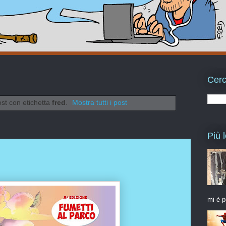
Cerc
ost con etichetta
fred
.
Mostra tutti i post
Più l
mi è p