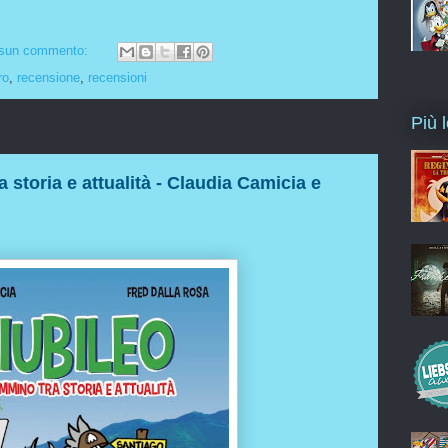
sun commento:
ro
,
recensione
,
recensioni
Più l
 storia e attualità - Claudia Camicia e