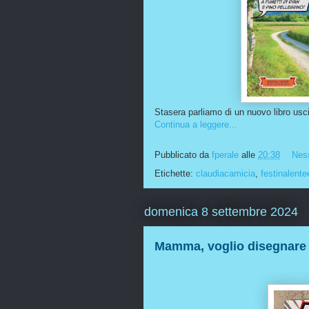
Stasera parliamo di un nuovo libro usci
Continua a leggere...
Pubblicato da
fperale
alle
20:38
Nes
Etichette:
claudiacamicia
,
festinalente
domenica 8 settembre 2024
Mamma, voglio disegnare m