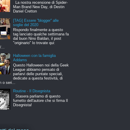
La nostra recensione di Spider-
Man Brand New Day, di Destin
Daniel Cretton
[TAG] Essere ''blogger'' alle
soglie del 2020
Rispondo finalmente a questo
tag lanciato qualche settimana fa
dal buon Nino Baldan, il post
"originario" lo trovate qui:
/...
Halloween con la famiglia
Addams
Questo Halloween noi della Geek
League abbiamo pensato di
parlarvi delle puntate speciali,
dedicate a questa festività, di
m o seri...
Routine - Il Disegnista
Stasera parliamo di questo
fumetto dell'autore che si firma Il
Disegnista!