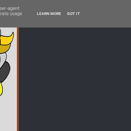
user-agent
erate usage
LEARN MORE
GOT IT