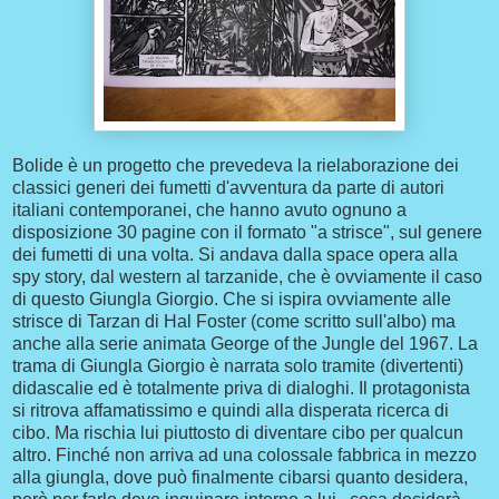
Bolide è un progetto che prevedeva la rielaborazione dei
classici generi dei fumetti d'avventura da parte di autori
italiani contemporanei, che hanno avuto ognuno a
disposizione 30 pagine con il formato "a strisce", sul genere
dei fumetti di una volta. Si andava dalla space opera alla
spy story, dal western al tarzanide, che è ovviamente il caso
di questo Giungla Giorgio. Che si ispira ovviamente alle
strisce di Tarzan di Hal Foster (come scritto sull'albo) ma
anche alla serie animata George of the Jungle del 1967. La
trama di Giungla Giorgio è narrata solo tramite (divertenti)
didascalie ed è totalmente priva di dialoghi. Il protagonista
si ritrova affamatissimo e quindi alla disperata ricerca di
cibo. Ma rischia lui piuttosto di diventare cibo per qualcun
altro. Finché non arriva ad una colossale fabbrica in mezzo
alla giungla, dove può finalmente cibarsi quanto desidera,