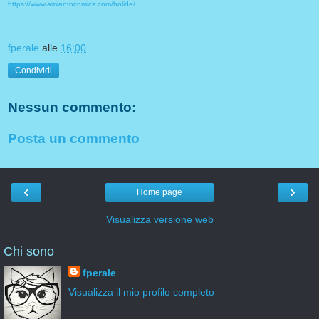
https://www.amiantocomics.com/bolide/
fperale
alle
16:00
Condividi
Nessun commento:
Posta un commento
‹
›
Home page
Visualizza versione web
Chi sono
fperale
Visualizza il mio profilo completo