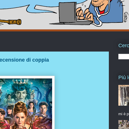
Cerc
ecensione di coppia
Più l
mi è p