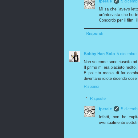
fperale
5 dicembr
Mi sa che l'avevo letto
un'intervista che ho 
Concordo per il film, 
Rispondi
Bobby Han Solo
5 dicembre 
Non so come sono riuscito ad ar
Il primo mi era piaciuto molto,
E poi sta mania di far combac
diventano idiote dicendo cose
Rispondi
Risposte
fperale
5 dicembr
Infatti, non ho capi
eventualmente sottotit