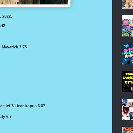
 2022:
.42
 Maverick 7.75
astici 3/Licantropus 6.87
ity 6.7