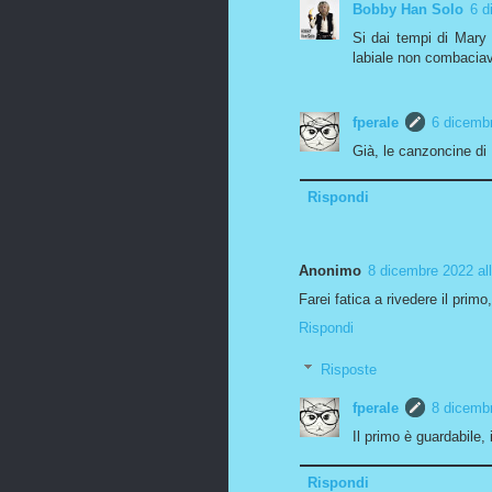
Bobby Han Solo
6 d
Si dai tempi di Mary
labiale non combaciava
fperale
6 dicembr
Già, le canzoncine di
Rispondi
Anonimo
8 dicembre 2022 all
Farei fatica a rivedere il prim
Rispondi
Risposte
fperale
8 dicembr
Il primo è guardabile,
Rispondi