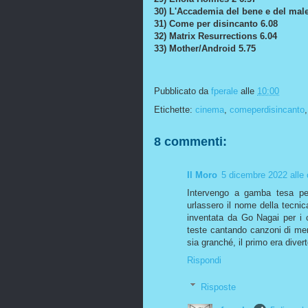
30) L'Accademia del bene e del male
31) Come per disincanto 6.08
32) Matrix Resurrections 6.04
33) Mother/Android 5.75
Pubblicato da
fperale
alle
10:00
Etichette:
cinema
,
comeperdisincanto
8 commenti:
Il Moro
5 dicembre 2022 alle 
Intervengo a gamba tesa per 
urlassero il nome della tecni
inventata da Go Nagai per i c
teste cantando canzoni di merd
sia granché, il primo era diver
Rispondi
Risposte