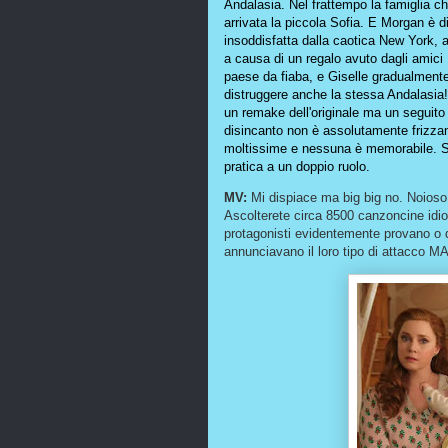
Andalasia. Nel frattempo la famiglia c
arrivata la piccola Sofia. E Morgan è 
insoddisfatta dalla caotica New York, a
a causa di un regalo avuto dagli amici
paese da fiaba, e Giselle gradualment
distruggere anche la stessa Andalasia! 
un remake dell'originale ma un seguit
disincanto non è assolutamente frizzan
moltissime e nessuna è memorabile. Si
pratica a un doppio ruolo.
MV:
Mi dispiace ma big big no. Noios
Ascolterete circa 8500 canzoncine idio
protagonisti evidentemente provano o 
annunciavano il loro tipo di attacco 