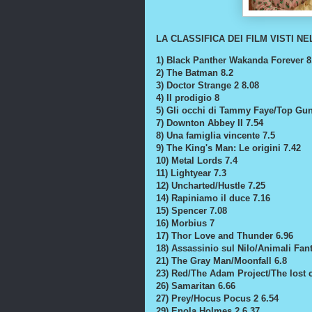
LA CLASSIFICA DEI FILM VISTI NEL
1) Black Panther Wakanda Forever 8
2) The Batman 8.2
3) Doctor Strange 2 8.08
4) Il prodigio 8
5) Gli occhi di Tammy Faye/Top Gun
7) Downton Abbey II 7.54
8) Una famiglia vincente 7.5
9) The King's Man: Le origini 7.42
10) Metal Lords 7.4
11) Lightyear 7.3
12) Uncharted/Hustle 7.25
14) Rapiniamo il duce 7.16
15) Spencer 7.08
16) Morbius 7
17) Thor Love and Thunder 6.96
18) Assassinio sul Nilo/Animali Fant
21) The Gray Man/Moonfall 6.8
23) Red/The Adam Project/The lost c
26) Samaritan 6.66
27) Prey/Hocus Pocus 2 6.54
29) Enola Holmes 2 6.37