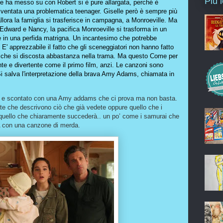
Più 
he ha messo su con Robert si è pure allargata, perché è
diventata una problematica teenager. Giselle però è sempre più
llora la famiglia si trasferisce in campagna, a Monroeville. Ma
 Edward e Nancy, la pacifica Monroeville si trasforma in un
e in una perfida matrigna. Un incantesimo che potrebbe
E' apprezzabile il fatto che gli sceneggiatori non hanno fatto
o che si discosta abbastanza nella trama. Ma questo Come per
te e divertente come il primo film, anzi. Le canzoni sono
 salva l'interpretazione della brava Amy Adams, chiamata in
o e scontato con una Amy addams che ci prova ma non basta.
te che descrivono ciò che già vedete oppure quello che i
quello che chiaramente succederà.. un po’ come i samurai che
MA con una canzone di merda.