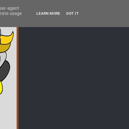
user-agent
erate usage
LEARN MORE
GOT IT