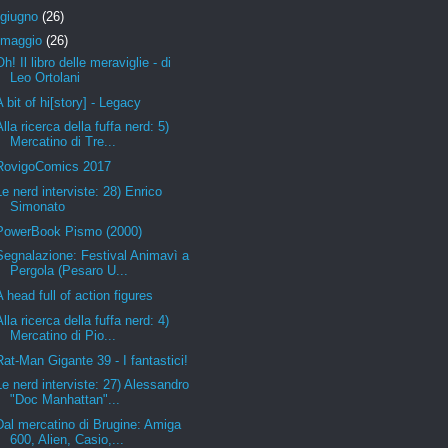
giugno
(26)
maggio
(26)
Oh! Il libro delle meraviglie - di
Leo Ortolani
A bit of hi[story] - Legacy
Alla ricerca della fuffa nerd: 5)
Mercatino di Tre...
RovigoComics 2017
Le nerd interviste: 28) Enrico
Simonato
PowerBook Pismo (2000)
Segnalazione: Festival Animavì a
Pergola (Pesaro U...
A head full of action figures
Alla ricerca della fuffa nerd: 4)
Mercatino di Pio...
Rat-Man Gigante 39 - I fantastici!
Le nerd interviste: 27) Alessandro
"Doc Manhattan"...
Dal mercatino di Brugine: Amiga
600, Alien, Casio,...