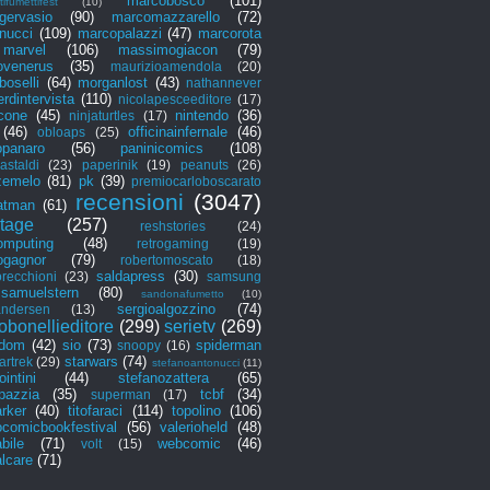
marcobosco
(101)
ifumettifest
(10)
gervasio
(90)
marcomazzarello
(72)
nucci
(109)
marcopalazzi
(47)
marcorota
marvel
(106)
massimogiacon
(79)
ovenerus
(35)
maurizioamendola
(20)
oselli
(64)
morganlost
(43)
nathannever
erdintervista
(110)
nicolapesceeditore
(17)
icone
(45)
nintendo
(36)
ninjaturtles
(17)
(46)
officinainfernale
(46)
obloaps
(25)
opanaro
(56)
paninicomics
(108)
astaldi
(23)
paperinik
(19)
peanuts
(26)
zemelo
(81)
pk
(39)
premiocarloboscarato
recensioni
(3047)
atman
(61)
rtage
(257)
reshstories
(24)
omputing
(48)
retrogaming
(19)
ogagnor
(79)
robertomoscato
(18)
saldapress
(30)
orecchioni
(23)
samsung
samuelstern
(80)
sandonafumetto
(10)
sergioalgozzino
(74)
andersen
(13)
obonellieditore
(299)
serietv
(269)
kdom
(42)
sio
(73)
spiderman
snoopy
(16)
starwars
(74)
artrek
(29)
stefanoantonucci
(11)
ointini
(44)
stefanozattera
(65)
pazzia
(35)
tcbf
(34)
superman
(17)
rker
(40)
titofaraci
(114)
topolino
(106)
ocomicbookfestival
(56)
valerioheld
(48)
abile
(71)
webcomic
(46)
volt
(15)
lcare
(71)