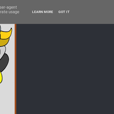
user-agent
erate usage
LEARN MORE
GOT IT