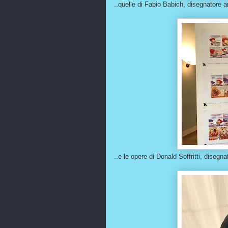
..quelle di Fabio Babich, disegnatore a
..e le opere di Donald Soffritti, disegnat