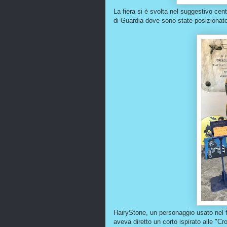
La fiera si è svolta nel suggestivo cen
di Guardia dove sono state posizionat
HairyStone, un personaggio usato nel 
aveva diretto un corto ispirato alle "C