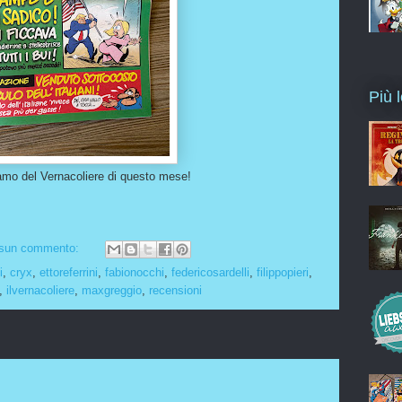
Più l
amo del Vernacoliere di questo mese!
sun commento:
i
,
cryx
,
ettoreferrini
,
fabionocchi
,
federicosardelli
,
filippopieri
,
,
ilvernacoliere
,
maxgreggio
,
recensioni