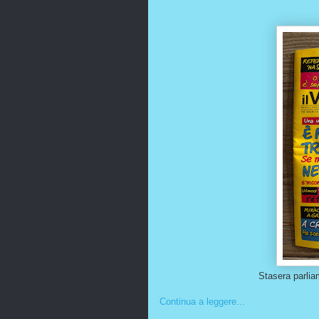
Stasera parlia
Continua a leggere...