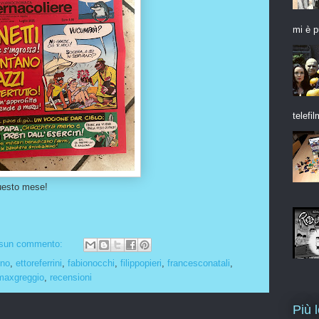
mi è p
telefil
questo mese!
sun commento:
ino
,
ettoreferrini
,
fabionocchi
,
filippopieri
,
francesconatali
,
maxgreggio
,
recensioni
Più 