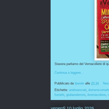
Stasera parliamo del Vernacoliere di 
Continua a leggere...
Pubblicato da
fperale
alle
20:34
Nes
Etichette:
andrearovati
,
domenicomart
fumetti
,
giulianolemmi
,
ilvernacoliere
,
venerdì 10 luglio 2026