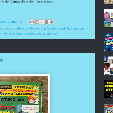
amo del Vernacoliere del mese scorso!
sun commento:
rtino
,
ettoreferrini
,
fabionocchi
,
federicosardelli
,
filippopieri
,
,
ilvernacoliere
,
maxgreggio
,
recensioni
26