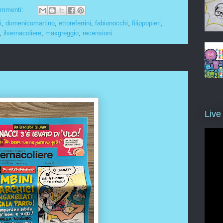
ommenti:
i
,
domenicomartino
,
ettoreferrini
,
fabionocchi
,
filippopieri
,
,
ilvernacoliere
,
maxgreggio
,
recensioni
Live