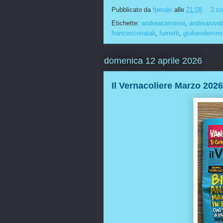
Pubblicato da
fperale
alle
21:08
2 c
Etichette:
andreacamerini
,
andrearovat
francesconatali
,
fumetti
,
giulianolemmi
domenica 12 aprile 2026
Il Vernacoliere Marzo 2026