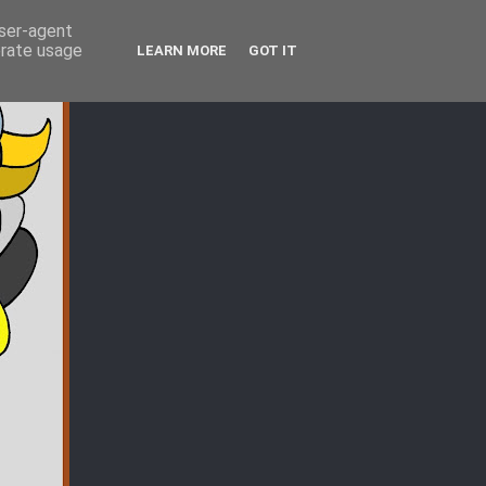
user-agent
erate usage
LEARN MORE
GOT IT