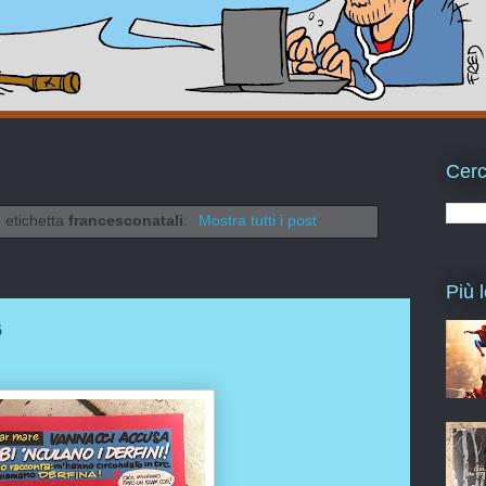
Cerc
 etichetta
francesconatali
.
Mostra tutti i post
Più l
6