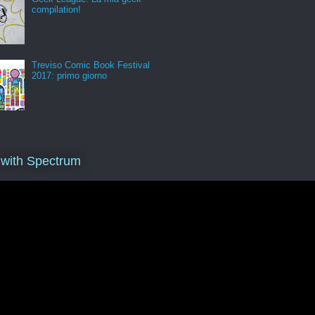
compilation!
Treviso Comic Book Festival
2017: primo giorno
 with Spectrum