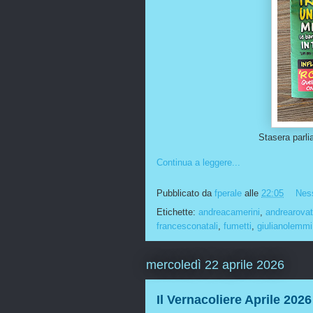
Stasera parli
Continua a leggere...
Pubblicato da
fperale
alle
22:05
Nes
Etichette:
andreacamerini
,
andrearovat
francesconatali
,
fumetti
,
giulianolemmi
mercoledì 22 aprile 2026
Il Vernacoliere Aprile 2026